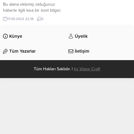
Bu alana eklemiş olduğunuz
haberle ilgili kısa bir özet bilgisi
ekleyebilirsiniz. Bu metin yazı
17.09.2023 22:18
0
düzenleme sayfasında “Özet”
bölümünden eklenebilir. Özet
eklenmişse başlık altında kalın
Künye
Üyelik
olarak bu şekilde gösterilir,
eklenmemişse bu alan boş kalır.
Tüm Yazarlar
İletişim
Tüm Hakları Saklıdır. |
by Viane Craft