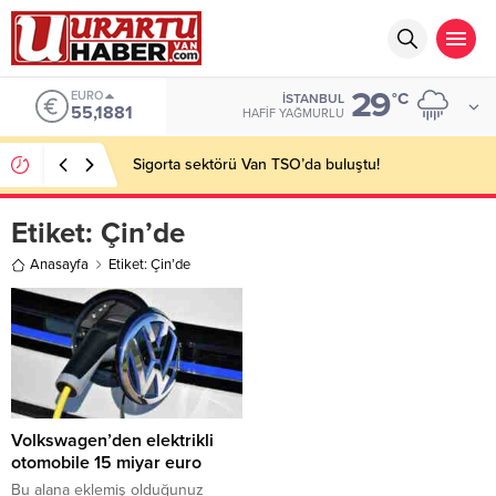
29
EURO
°C
İSTANBUL
55,1881
HAFIF YAĞMURLU
Sigorta sektörü Van TSO’da buluştu!
Etiket:
Çin’de
Anasayfa
Etiket: Çin’de
Volkswagen’den elektrikli
otomobile 15 miyar euro
Bu alana eklemiş olduğunuz