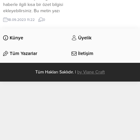
haberle ilgili kısa bir özet bilgisi
ekleyebilirsiniz. Bu metin yazı
düzenleme sayfasında “Özet”
18.09.2023 11:22
0
bölümünden eklenebilir. Özet
eklenmişse başlık altında kalın
olarak bu şekilde gösterilir,
Künye
Üyelik
eklenmemişse bu alan boş kalır.
Tüm Yazarlar
İletişim
Tüm Hakları Saklıdır. |
by Viane Craft