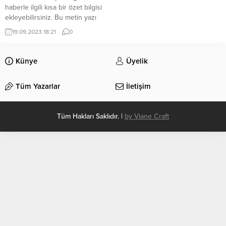
haberle ilgili kısa bir özet bilgisi
ekleyebilirsiniz. Bu metin yazı
düzenleme sayfasında “Özet”
19.09.2023 18:21
0
bölümünden eklenebilir. Özet
eklenmişse başlık altında kalın
olarak bu şekilde gösterilir,
Künye
Üyelik
eklenmemişse bu alan boş kalır.
Tüm Yazarlar
İletişim
Tüm Hakları Saklıdır. |
by Viane Craft