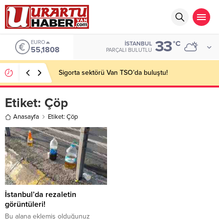
33
EURO
°C
İSTANBUL
55,1808
PARÇALI BULUTLU
Sigorta sektörü Van TSO’da buluştu!
Etiket:
Çöp
Anasayfa
Etiket: Çöp
İstanbul’da rezaletin
görüntüleri!
Bu alana eklemiş olduğunuz