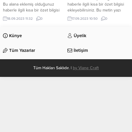
Bu alana eklemiş olduğunuz
haberle ilgili kısa bir özet bilgisi
haberle ilgili kısa bir özet bilgisi
ekleyebilirsiniz. Bu metin yazı
ekleyebilirsiniz. Bu metin yazı
düzenleme sayfasında “Özet”
18.09.2023 11:32
0
17.09.2023 10:50
0
düzenleme sayfasında “Özet”
bölümünden eklenebilir. Özet
bölümünden eklenebilir. Özet
eklenmişse başlık altında kalın
eklenmişse başlık altında kalın
olarak bu şekilde gösterilir,
Künye
Üyelik
olarak bu şekilde gösterilir,
eklenmemişse bu alan boş kalır.
eklenmemişse bu alan boş kalır.
Tüm Yazarlar
İletişim
Tüm Hakları Saklıdır. |
by Viane Craft