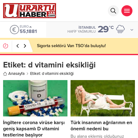
29
EURO
°C
İSTANBUL
55,1881
HAFIF YAĞMURLU
Sigorta sektörü Van TSO’da buluştu!
Etiket:
d vitamini eksikliği
Anasayfa
Etiket: d vitamini eksikliği
İngiltere corona virüse karşı
Türk insanının ağrılarının en
geniş kapsamlı D vitamini
önemli nedeni bu
testlerine başlıyor
Bu alana eklemiş olduğunuz