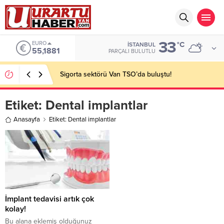
33
EURO
°C
İSTANBUL
55,1881
PARÇALI BULUTLU
Sigorta sektörü Van TSO’da buluştu!
Etiket:
Dental implantlar
Anasayfa
Etiket: Dental implantlar
İmplant tedavisi artık çok
kolay!
Bu alana eklemiş olduğunuz