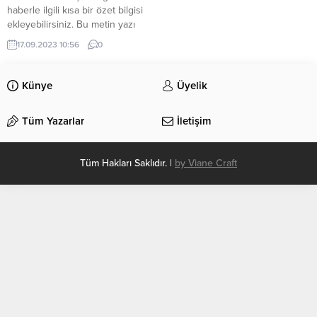
haberle ilgili kısa bir özet bilgisi
ekleyebilirsiniz. Bu metin yazı
düzenleme sayfasında “Özet”
17.09.2023 10:56
0
bölümünden eklenebilir. Özet
eklenmişse başlık altında kalın
olarak bu şekilde gösterilir,
Künye
Üyelik
eklenmemişse bu alan boş kalır.
Tüm Yazarlar
İletişim
Tüm Hakları Saklıdır. |
by Viane Craft