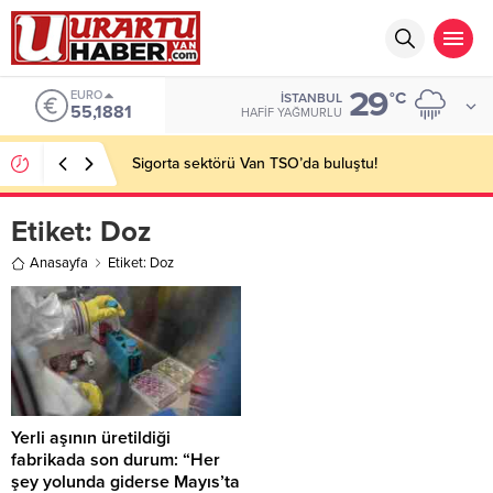
29
EURO
°C
İSTANBUL
55,1881
HAFIF YAĞMURLU
Sigorta sektörü Van TSO’da buluştu!
Etiket:
Doz
Anasayfa
Etiket: Doz
Yerli aşının üretildiği
fabrikada son durum: “Her
şey yolunda giderse Mayıs’ta