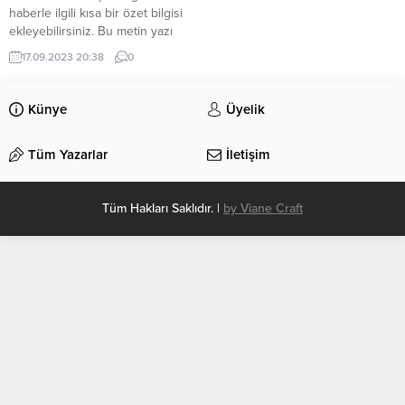
haberle ilgili kısa bir özet bilgisi
ekleyebilirsiniz. Bu metin yazı
düzenleme sayfasında “Özet”
17.09.2023 20:38
0
bölümünden eklenebilir. Özet
eklenmişse başlık altında kalın
olarak bu şekilde gösterilir,
Künye
Üyelik
eklenmemişse bu alan boş kalır.
Tüm Yazarlar
İletişim
Tüm Hakları Saklıdır. |
by Viane Craft