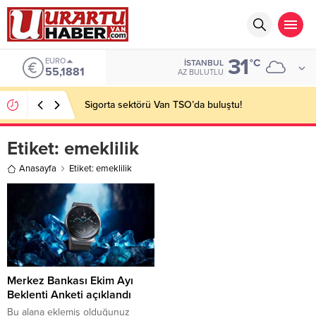
31
EURO
°C
İSTANBUL
55,1881
AZ BULUTLU
Sigorta sektörü Van TSO’da buluştu!
Etiket:
emeklilik
Anasayfa
Etiket: emeklilik
Merkez Bankası Ekim Ayı
Beklenti Anketi açıklandı
Bu alana eklemiş olduğunuz