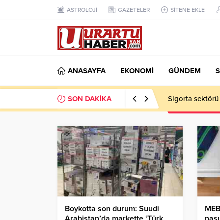
ASTROLOJİ
GAZETELER
SİTENE EKLE
ANASAYFA
EKONOMİ
GÜNDEM
S
SON DAKİKA
Sigorta sektörü
Boykotta son durum: Suudi
MEB 
Arabistan’da markette ‘Türk
nası