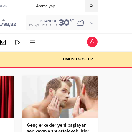
NLAR
30
ST
°C
İSTANBUL
.798,82
PARÇALI BULUTLU
TÜMÜNÜ GÖSTER →
Genç erkekler yeni başlayan
saç kayıplarını erteleyebilirler