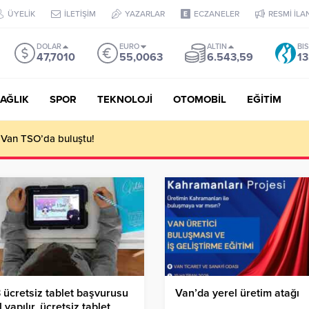
ÜYELİK
İLETİŞİM
YAZARLAR
ECZANELER
RESMİ İLA
DOLAR
EURO
ALTIN
BI
47,7010
55,0063
6.543,59
13
AĞLIK
SPOR
TEKNOLOJİ
OTOMOBİL
EĞİTİM
 Van TSO’da buluştu!
ücretsiz tablet başvurusu
Van’da yerel üretim atağı
l yapılır, ücretsiz tablet