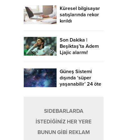
bu alan
Küresel bilgisayar
satışlarında rekor
kırıldı
Son Dakika |
Beşiktaş’ta Adem
Ljajic alarmı!
Ocak’ta transfer…
Güneş Sistemi
dışında ‘süper
yaşanabilir’ 24 öte
gezegen keşfedildi
SIDEBARLARDA
İSTEDİĞİNİZ HER YERE
BUNUN GİBİ REKLAM