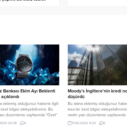
tımı başladı mı? İşte
tsiz tablet başvuru ve
tım süreci…
 Bankası Ekim Ayı Beklenti
Moody’s İngiltere’nin kredi n
 açıklandı
düşürdü
a eklemiş olduğunuz haberle ilgili
Bu alana eklemiş olduğunuz haberle
 özet bilgisi ekleyebilirsiniz. Bu
kısa bir özet bilgisi ekleyebilirsini
azı düzenleme sayfasında “Özet”
metin yazı düzenleme sayfasında 
den eklenebilir. Özet
bölümünden eklenebilir. Özet
.2023 20:38
0
17.09.2023 11:23
0
şse başlık altında kalın olarak bu
eklenmişse başlık altında kalın ol