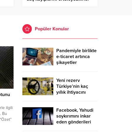
mi?
Popüler Konular
Pandemiyle birlikte
e-ticaret artınca
şikayetler
de katlandı
Yeni rezerv
Türkiye’nin kaç
yıllık ihtiyacını
otunu
karşılayacak?
 ilgili
Facebook, Yahudi
z. Bu
soykırımını inkar
“Özet”
eden gönderileri
yasaklıyor
arak bu