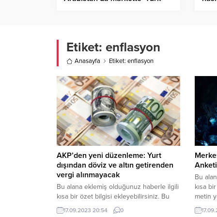
markalarına dokunmayın’
dağı
yazıları asıldı
ücre
dağı
Etiket:
enflasyon
Anasayfa
Etiket: enflasyon
AKP’den yeni düzenleme: Yurt
Merkez
dışından döviz ve altın getirenden
Anketi
vergi alınmayacak
Bu alan
Bu alana eklemiş olduğunuz haberle ilgili
kısa bir
kısa bir özet bilgisi ekleyebilirsiniz. Bu
metin y
metin yazı düzenleme sayfasında “Özet”
bölümün
17.09.2023 20:54
0
17.09
bölümünden eklenebilir. Özet
eklenmi