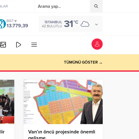
NLAR
31
BIST
°C
İSTANBUL
13.779,39
AZ BULUTLU
TÜMÜNÜ GÖSTER →
lir
Van’ın öncü projesinde önemli
gelişme