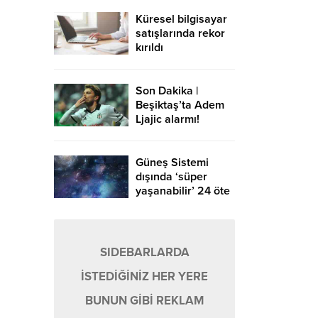
Küresel bilgisayar
satışlarında rekor
kırıldı
Son Dakika |
Beşiktaş’ta Adem
Ljajic alarmı!
Ocak’ta transfer…
Güneş Sistemi
dışında ‘süper
yaşanabilir’ 24 öte
gezegen keşfedildi
SIDEBARLARDA
İSTEDİĞİNİZ HER YERE
BUNUN GİBİ REKLAM