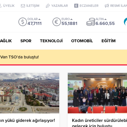
ÜYELİK
İLETİŞİM
YAZARLAR
ECZANELER
RESMİ İLA
DOLAR
EURO
ALTIN
47,7111
55,1881
6.660,55
AĞLIK
SPOR
TEKNOLOJİ
OTOMOBİL
EĞİTİM
 Van TSO’da buluştu!
ın yükü giderek ağırlaşıyor!
Kadın üreticiler sürdürülebi
gelecek için buluştu