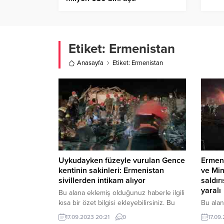
Etiket:
Ermenistan
Anasayfa
Etiket: Ermenistan
Uykudayken füzeyle vurulan Gence
Ermen
kentinin sakinleri: Ermenistan
ve Min
sivillerden intikam alıyor
saldır
yaralı
Bu alana eklemiş olduğunuz haberle ilgili
kısa bir özet bilgisi ekleyebilirsiniz. Bu
Bu alan
metin yazı düzenleme sayfasında “Özet”
kısa bir
17.09.2023 20:21
0
17.09
bölümünden eklenebilir. Özet
metin y