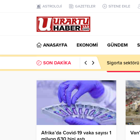
ASTROLOJİ
GAZETELER
SİTENE EKLE
ANASAYFA
EKONOMİ
GÜNDEM
S
SON DAKİKA
Sigorta sektörü
Afrika’da Covid-19 vaka sayısı 1
Van’
milyon 630 bini aştı