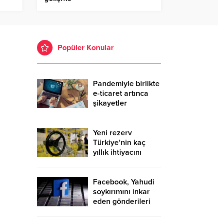
Popüler Konular
Pandemiyle birlikte
e-ticaret artınca
şikayetler
de katlandı
Yeni rezerv
Türkiye’nin kaç
yıllık ihtiyacını
karşılayacak?
Facebook, Yahudi
soykırımını inkar
eden gönderileri
yasaklıyor