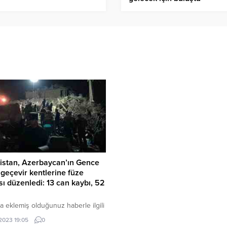
istan, Azerbaycan’ın Gence
geçevir kentlerine füze
ısı düzenledi: 13 can kaybı, 52
a eklemiş olduğunuz haberle ilgili
 özet bilgisi ekleyebilirsiniz. Bu
.2023 19:05
0
azı düzenleme sayfasında “Özet”