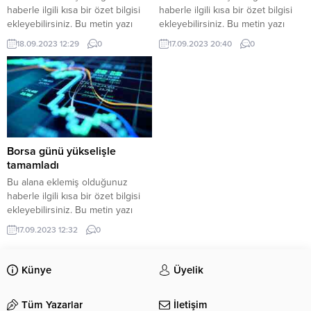
haberle ilgili kısa bir özet bilgisi
haberle ilgili kısa bir özet bilgisi
ekleyebilirsiniz. Bu metin yazı
ekleyebilirsiniz. Bu metin yazı
düzenleme sayfasında “Özet”
düzenleme sayfasında “Özet”
18.09.2023 12:29
0
17.09.2023 20:40
0
bölümünden eklenebilir. Özet
bölümünden eklenebilir. Özet
eklenmişse başlık altında kalın
eklenmişse başlık altında kalın
olarak bu şekilde gösterilir,
olarak bu şekilde gösterilir,
eklenmemişse bu alan boş kalır.
eklenmemişse bu alan boş kalır.
Borsa günü yükselişle
tamamladı
Bu alana eklemiş olduğunuz
haberle ilgili kısa bir özet bilgisi
ekleyebilirsiniz. Bu metin yazı
düzenleme sayfasında “Özet”
17.09.2023 12:32
0
bölümünden eklenebilir. Özet
eklenmişse başlık altında kalın
olarak bu şekilde gösterilir,
Künye
Üyelik
eklenmemişse bu alan boş kalır.
Tüm Yazarlar
İletişim