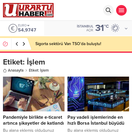
31
EURO
°C
İSTANBUL
54,9747
AÇIK
Sigorta sektörü Van TSO’da buluştu!
Etiket:
İşlem
Anasayfa
Etiket: İşlem
Pandemiyle birlikte e-ticaret
Pay vadeli işlemlerinde en
artınca şikayetler de katlandı
hızlı Borsa İstanbul büyüdü
Bu alana eklemiş olduğunuz
Bu alana eklemiş olduğunuz