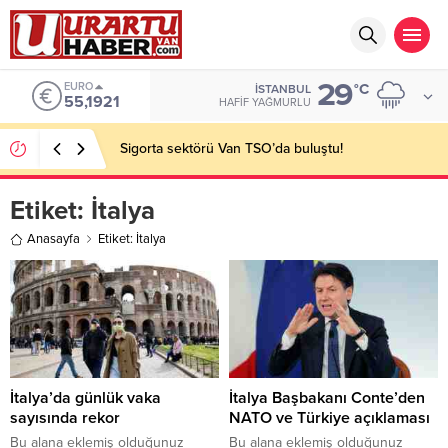
29
EURO
°C
İSTANBUL
55,1921
HAFIF YAĞMURLU
Sigorta sektörü Van TSO’da buluştu!
Etiket:
İtalya
Anasayfa
Etiket: İtalya
İtalya’da günlük vaka
İtalya Başbakanı Conte’den
sayısında rekor
NATO ve Türkiye açıklaması
Bu alana eklemiş olduğunuz
Bu alana eklemiş olduğunuz