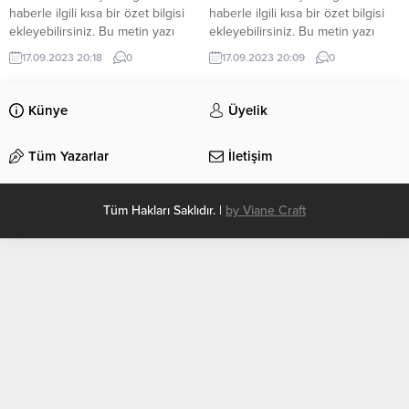
haberle ilgili kısa bir özet bilgisi
haberle ilgili kısa bir özet bilgisi
ekleyebilirsiniz. Bu metin yazı
ekleyebilirsiniz. Bu metin yazı
düzenleme sayfasında “Özet”
düzenleme sayfasında “Özet”
17.09.2023 20:18
0
17.09.2023 20:09
0
bölümünden eklenebilir. Özet
bölümünden eklenebilir. Özet
eklenmişse başlık altında kalın
eklenmişse başlık altında kalın
olarak bu şekilde gösterilir,
olarak bu şekilde gösterilir,
Künye
Üyelik
eklenmemişse bu alan boş kalır.
eklenmemişse bu alan boş kalır.
Tüm Yazarlar
İletişim
Tüm Hakları Saklıdır. |
by Viane Craft