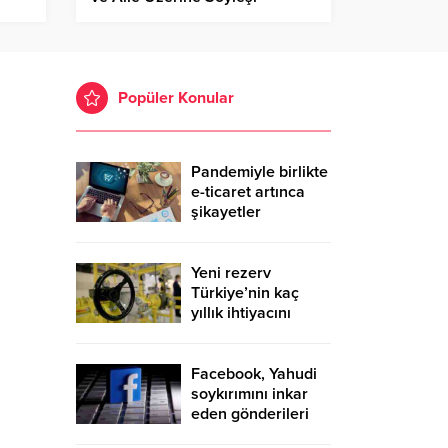
Gerçekleştirecek
Popüler Konular
Pandemiyle birlikte
e-ticaret artınca
şikayetler
de katlandı
Yeni rezerv
Türkiye’nin kaç
yıllık ihtiyacını
karşılayacak?
Facebook, Yahudi
soykırımını inkar
eden gönderileri
yasaklıyor