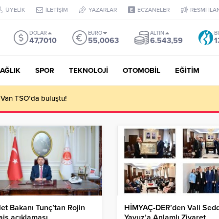
ÜYELİK
İLETİŞİM
YAZARLAR
ECZANELER
RESMİ İLA
DOLAR
EURO
ALTIN
B
47,7010
55,0063
6.543,59
1
AĞLIK
SPOR
TEKNOLOJİ
OTOMOBİL
EĞİTİM
 Van TSO’da buluştu!
et Bakanı Tunç’tan Rojin
HİMYAÇ-DER’den Vali Sed
iş açıklaması
Yavuz’a Anlamlı Ziyaret