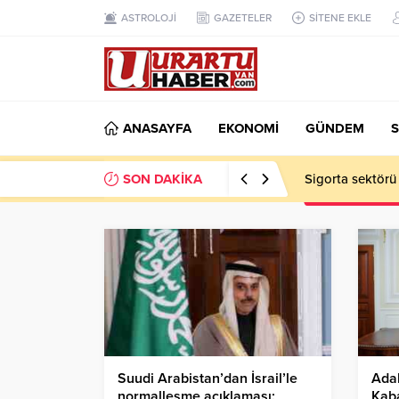
ASTROLOJİ
GAZETELER
SİTENE EKLE
ANASAYFA
EKONOMİ
GÜNDEM
S
SON DAKİKA
Sigorta sektörü
Suudi Arabistan’dan İsrail’le
Adal
normalleşme açıklaması:
Kaba