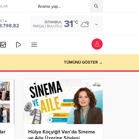
NLAR
31
IST
°C
İSTANBUL
3.798,82
PARÇALI BULUTLU
TÜMÜNÜ GÖSTER →
dar
Hülya Koçyiğit Van’da Sinema
ve Aile Üzerine Söyleşi