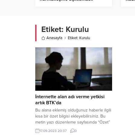
Tasavvur ediyoruz
Etiket:
Kurulu
Anasayfa
Etiket: Kurulu
İnternette alan adı verme yetkisi
artık BTK’da
Bu alana eklemiş olduğunuz haberle ilgili
kısa bir özet bilgisi ekleyebilirsiniz. Bu
metin yazı düzenleme sayfasında “Özet”
bölümünden eklenebilir. Özet
17.09.2023 20:37
0
eklenmişse başlık altında kalın olarak bu