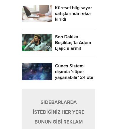
Küresel bilgisayar
satışlarında rekor
kırıldı
Son Dakika |
Beşiktaş’ta Adem
Ljajic alarmı!
Ocak’ta transfer…
Güneş Sistemi
dışında ‘süper
yaşanabilir’ 24 öte
gezegen keşfedildi
SIDEBARLARDA
İSTEDİĞİNİZ HER YERE
BUNUN GİBİ REKLAM