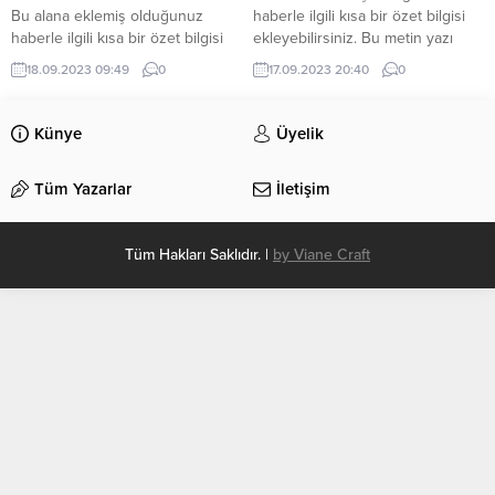
Bu alana eklemiş olduğunuz
haberle ilgili kısa bir özet bilgisi
haberle ilgili kısa bir özet bilgisi
ekleyebilirsiniz. Bu metin yazı
ekleyebilirsiniz. Bu metin yazı
düzenleme sayfasında “Özet”
18.09.2023 09:49
0
17.09.2023 20:40
0
düzenleme sayfasında “Özet”
bölümünden eklenebilir. Özet
bölümünden eklenebilir. Özet
eklenmişse başlık altında kalın
eklenmişse başlık altında kalın
olarak bu şekilde gösterilir,
Künye
Üyelik
olarak bu şekilde gösterilir,
eklenmemişse bu alan boş kalır.
eklenmemişse bu alan boş kalır.
Tüm Yazarlar
İletişim
Tüm Hakları Saklıdır. |
by Viane Craft