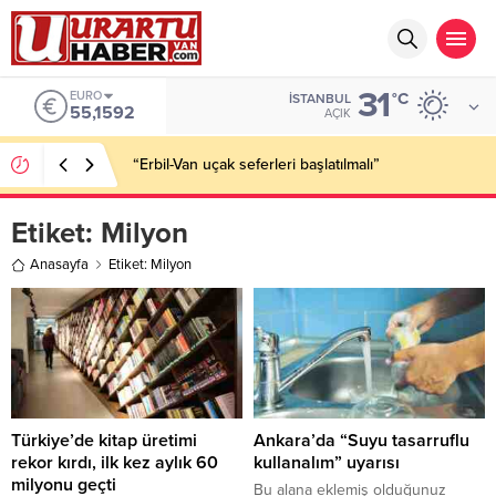
31
EURO
°C
İSTANBUL
55,1592
AÇIK
“Erbil-Van uçak seferleri başlatılmalı”
Etiket:
Milyon
Anasayfa
Etiket: Milyon
Türkiye’de kitap üretimi
Ankara’da “Suyu tasarruflu
rekor kırdı, ilk kez aylık 60
kullanalım” uyarısı
milyonu geçti
Bu alana eklemiş olduğunuz