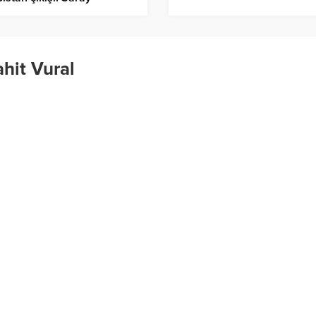
metinden, nedense tek çıt
ıyor
hit Vural