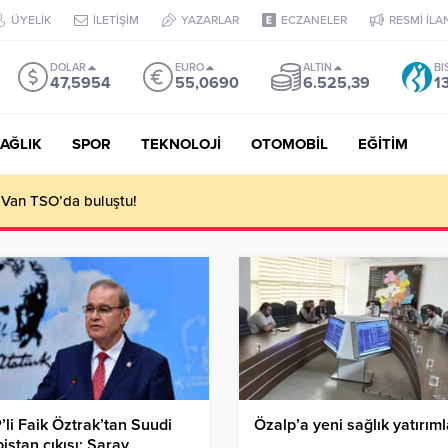
ÜYELİK
İLETİŞİM
YAZARLAR
ECZANELER
RESMİ İLA
DOLAR
EURO
ALTIN
BI
47,5954
55,0690
6.525,39
1
AĞLIK
SPOR
TEKNOLOJİ
OTOMOBİL
EĞİTİM
 Van TSO’da buluştu!
li Faik Öztrak’tan Suudi
Özalp’a yeni sağlık yatırım
istan çıkışı: Saray