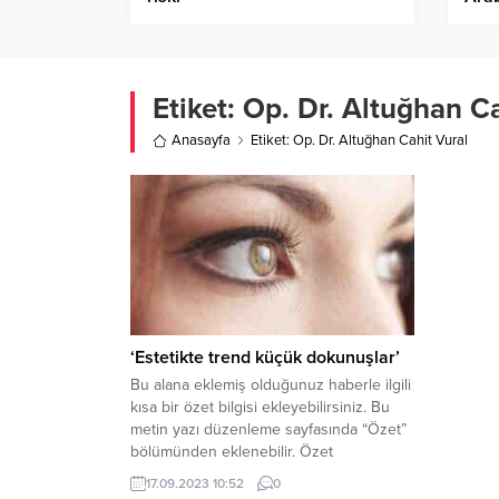
hükü
çıkm
Etiket:
Op. Dr. Altuğhan Ca
Anasayfa
Etiket: Op. Dr. Altuğhan Cahit Vural
‘Estetikte trend küçük dokunuşlar’
Bu alana eklemiş olduğunuz haberle ilgili
kısa bir özet bilgisi ekleyebilirsiniz. Bu
metin yazı düzenleme sayfasında “Özet”
bölümünden eklenebilir. Özet
eklenmişse başlık altında kalın olarak bu
17.09.2023 10:52
0
şekilde gösterilir, eklenmemişse bu alan