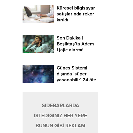
Küresel bilgisayar
satışlarında rekor
kırıldı
Son Dakika |
Beşiktaş’ta Adem
Ljajic alarmı!
Ocak’ta transfer…
Güneş Sistemi
dışında ‘süper
yaşanabilir’ 24 öte
gezegen keşfedildi
SIDEBARLARDA
İSTEDİĞİNİZ HER YERE
BUNUN GİBİ REKLAM