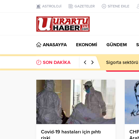
ASTROLOJİ
GAZETELER
SİTENE EKLE
ANASAYFA
EKONOMİ
GÜNDEM
S
SON DAKİKA
Sigorta sektörü
Covid-19 hastaları için pıhtı
CHP’
riski
Arab