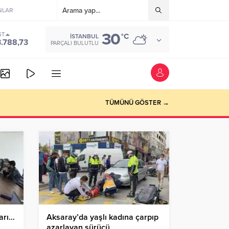
NLAR
30
ST
°C
İSTANBUL
3.788,73
PARÇALI BULUTLU
TÜMÜNÜ GÖSTER →
ları…
Aksaray’da yaşlı kadına çarpıp
azarlayan sürücü