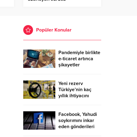
Popüler Konular
Pandemiyle birlikte
e-ticaret artınca
şikayetler
de katlandı
Yeni rezerv
Türkiye’nin kaç
yıllık ihtiyacını
karşılayacak?
Facebook, Yahudi
soykırımını inkar
eden gönderileri
yasaklıyor