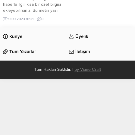
haberle ilgili kısa bir özet bilgisi
ekleyebilirsiniz. Bu metin yazı
düzenleme sayfasında “Özet”
19.09.2023 18:21
0
bölümünden eklenebilir. Özet
eklenmişse başlık altında kalın
olarak bu şekilde gösterilir,
Künye
Üyelik
eklenmemişse bu alan boş kalır.
Tüm Yazarlar
İletişim
Tüm Hakları Saklıdır. |
by Viane Craft