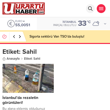
33
EURO
°C
İSTANBUL
55,0051
PARÇALI BULUTLU
Sigorta sektörü Van TSO’da buluştu!
Etiket:
Sahil
Anasayfa
Etiket: Sahil
İstanbul’da rezaletin
görüntüleri!
Bu alana eklemiş olduğunuz