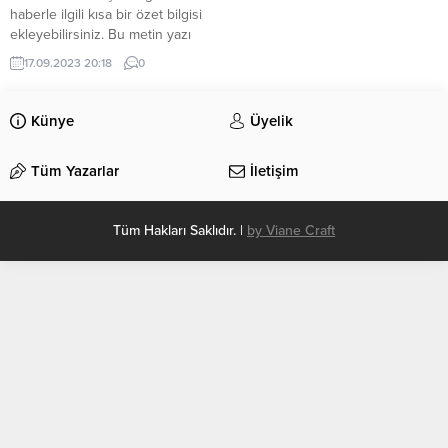
haberle ilgili kısa bir özet bilgisi
ekleyebilirsiniz. Bu metin yazı
düzenleme sayfasında “Özet”
17.09.2023 20:18
0
bölümünden eklenebilir. Özet
eklenmişse başlık altında kalın
olarak bu şekilde gösterilir,
Künye
Üyelik
eklenmemişse bu alan boş kalır.
Tüm Yazarlar
İletişim
Tüm Hakları Saklıdır. |
by Viane Craft