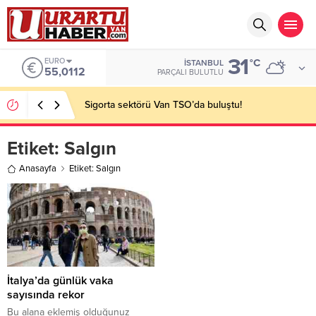
31
EURO
°C
İSTANBUL
55,0112
PARÇALI BULUTLU
Sigorta sektörü Van TSO’da buluştu!
Etiket:
Salgın
Anasayfa
Etiket: Salgın
İtalya’da günlük vaka
sayısında rekor
Bu alana eklemiş olduğunuz