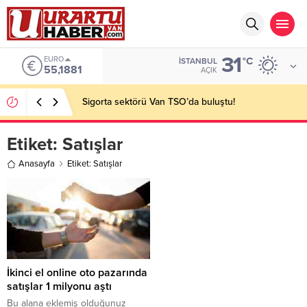
31
EURO
°C
İSTANBUL
55,1881
AÇIK
Sigorta sektörü Van TSO’da buluştu!
Etiket:
Satışlar
Anasayfa
Etiket: Satışlar
İkinci el online oto pazarında
satışlar 1 milyonu aştı
Bu alana eklemiş olduğunuz