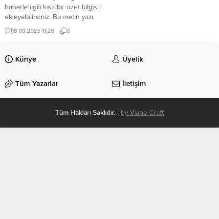
haberle ilgili kısa bir özet bilgisi
ekleyebilirsiniz. Bu metin yazı
düzenleme sayfasında “Özet”
18.09.2023 11:26
0
bölümünden eklenebilir. Özet
eklenmişse başlık altında kalın
olarak bu şekilde gösterilir,
Künye
Üyelik
eklenmemişse bu alan boş kalır.
Tüm Yazarlar
İletişim
Tüm Hakları Saklıdır. |
by Viane Craft