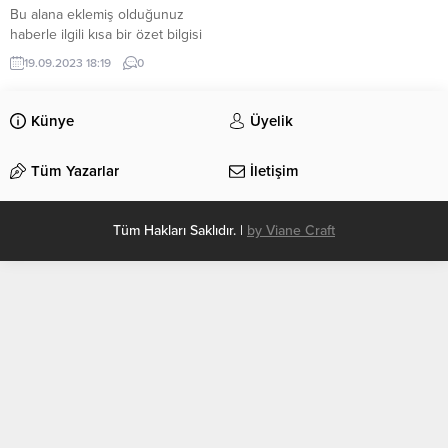
Bu alana eklemiş olduğunuz
haberle ilgili kısa bir özet bilgisi
ekleyebilirsiniz. Bu metin yazı
19.09.2023 18:19
0
düzenleme sayfasında “Özet”
bölümünden eklenebilir. Özet
eklenmişse başlık altında kalın
Künye
Üyelik
olarak bu şekilde gösterilir,
eklenmemişse bu alan boş kalır.
Tüm Yazarlar
İletişim
Tüm Hakları Saklıdır. |
by Viane Craft