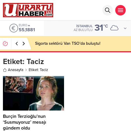
31
EURO
°C
İSTANBUL
55,1881
AZ BULUTLU
Sigorta sektörü Van TSO’da buluştu!
Etiket:
Taciz
Anasayfa
Etiket: Taciz
Burçin Terzioğlu’nun
‘Susmuyoruz’ mesajı
gündem oldu