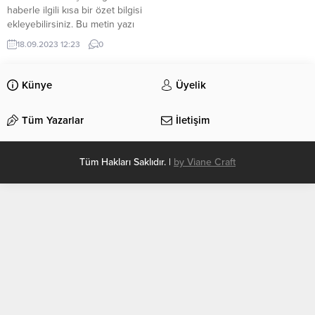
haberle ilgili kısa bir özet bilgisi
ekleyebilirsiniz. Bu metin yazı
düzenleme sayfasında “Özet”
18.09.2023 12:23
0
bölümünden eklenebilir. Özet
eklenmişse başlık altında kalın
olarak bu şekilde gösterilir,
Künye
Üyelik
eklenmemişse bu alan boş kalır.
Tüm Yazarlar
İletişim
Tüm Hakları Saklıdır. |
by Viane Craft