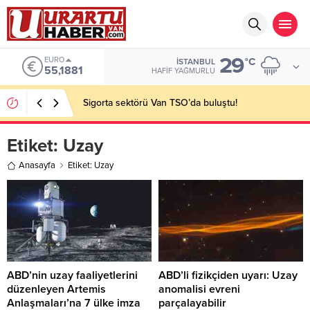
29
EURO
°C
İSTANBUL
55,1881
HAFIF YAĞMURLU
Sigorta sektörü Van TSO’da buluştu!
Etiket:
Uzay
Anasayfa
Etiket: Uzay
ABD’nin uzay faaliyetlerini
ABD’li fizikçiden uyarı: Uzay
düzenleyen Artemis
anomalisi evreni
Anlaşmaları’na 7 ülke imza
parçalayabilir