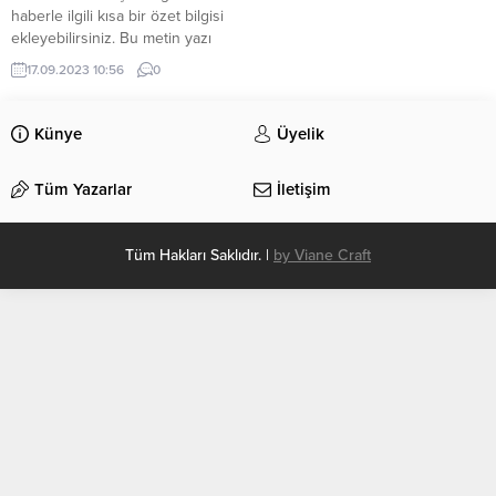
haberle ilgili kısa bir özet bilgisi
ekleyebilirsiniz. Bu metin yazı
düzenleme sayfasında “Özet”
17.09.2023 10:56
0
bölümünden eklenebilir. Özet
eklenmişse başlık altında kalın
olarak bu şekilde gösterilir,
Künye
Üyelik
eklenmemişse bu alan boş kalır.
Tüm Yazarlar
İletişim
Tüm Hakları Saklıdır. |
by Viane Craft