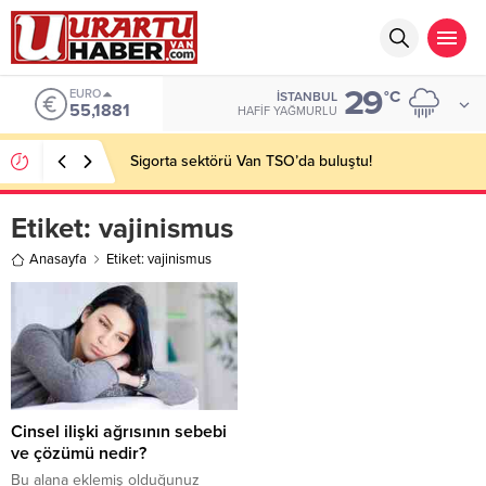
29
EURO
°C
İSTANBUL
55,1881
HAFIF YAĞMURLU
Sigorta sektörü Van TSO’da buluştu!
Etiket:
vajinismus
Anasayfa
Etiket: vajinismus
Cinsel ilişki ağrısının sebebi
ve çözümü nedir?
Bu alana eklemiş olduğunuz