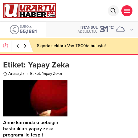
31
EURO
°C
İSTANBUL
55,1881
AZ BULUTLU
Sigorta sektörü Van TSO’da buluştu!
Etiket:
Yapay Zeka
Anasayfa
Etiket: Yapay Zeka
Anne karnındaki bebeğin
hastalıkları yapay zeka
programı ile tespit