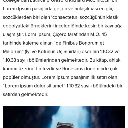
College’dan Latince profesörü Richard McClintock, bir
Lorem Ipsum pasajında geçen ve anlaşılması en güç
sözcüklerden biri olan ‘consectetur’ sözcüğünün klasik
edebiyattaki örneklerini incelediğinde kesin bir kaynağa
ulaşmıştır. Lorm Ipsum, Çiçero tarafından M.Ö. 45
tarihinde kaleme alınan “de Finibus Bonorum et
Malorum” (İyi ve Kötünün Uç Sınırları) eserinin 1.10.32 ve
1.10.33 sayılı bölümlerinden gelmektedir. Bu kitap, ahlak
kuramı üzerine bir tezdir ve Rönesans döneminde çok
popüler olmuştur. Lorem Ipsum pasajının ilk satırı olan
“Lorem ipsum dolor sit amet” 1.10.32 sayılı bölümdeki bir
satırdan gelmektedir.