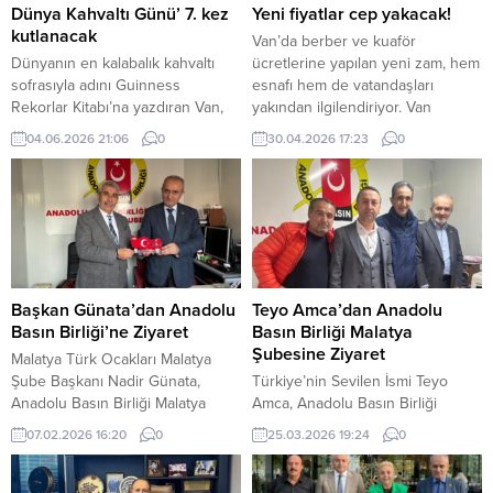
Dünya Kahvaltı Günü’ 7. kez
Yeni fiyatlar cep yakacak!
kutlanacak
Van’da berber ve kuaför
Dünyanın en kalabalık kahvaltı
ücretlerine yapılan yeni zam, hem
sofrasıyla adını Guinness
esnafı hem de vatandaşları
Rekorlar Kitabı’na yazdıran Van,
yakından ilgilendiriyor. Van
Dünya Kahvaltı Günü’ne bu yıl da
Berberler ve Kuaförler Odası
04.06.2026 21:06
0
30.04.2026 17:23
0
öncülük edecek. Her yıl haziran
tarafından yapılan son
ayının ilk pazar günü kutlanan
düzenlemeyle birlikte kent
Dünya Kahvaltı Günü’nün bu yıl
genelinde hizmet fiyatları yüzde
7’ncisi kutlanacak. 7 Haziran
18 oranında artırıldı. Oda
Pazar günü kutlanacak etkinlik
Başkanı Barış Işık, artan
kapsamında, birçok kişi evinde ve
maliyetlere dikkat çekerek aslında
bulunduğu yerde hazırladığı
yüzde 40’a varan bir artışın
kahvaltı sofraları...
kaçınılmaz olduğunu,...
Başkan Günata’dan Anadolu
Teyo Amca’dan Anadolu
Basın Birliği’ne Ziyaret
Basın Birliği Malatya
Şubesine Ziyaret
Malatya Türk Ocakları Malatya
Şube Başkanı Nadir Günata,
Türkiye’nin Sevilen İsmi Teyo
Anadolu Basın Birliği Malatya
Amca, Anadolu Basın Birliği
Şubesi’ni ziyaret etti. Ziyarette,
Malatya Şubesini Ziyaret Etti
07.02.2026 16:20
0
25.03.2026 19:24
0
Anadolu Basın Birliği’nin
Erzurumlu halk komedisi sanatçısı
yürüttüğü çalışmaları takdir
ve Türkiye’nin sevilen
ettiğini belirten Başkan Günata,
isimlerinden Teyo Amca, Anadolu