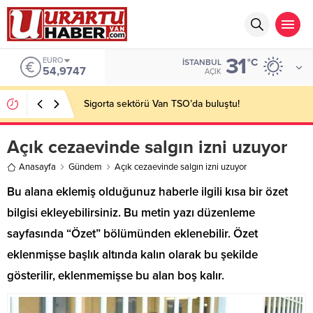
31
EURO
°C
İSTANBUL
54,9747
AÇIK
Sigorta sektörü Van TSO’da buluştu!
Açık cezaevinde salgın izni uzuyor
Anasayfa
Gündem
Açık cezaevinde salgın izni uzuyor
Bu alana eklemiş olduğunuz haberle ilgili kısa bir özet
bilgisi ekleyebilirsiniz. Bu metin yazı düzenleme
sayfasında “Özet” bölümünden eklenebilir. Özet
eklenmişse başlık altında kalın olarak bu şekilde
gösterilir, eklenmemişse bu alan boş kalır.