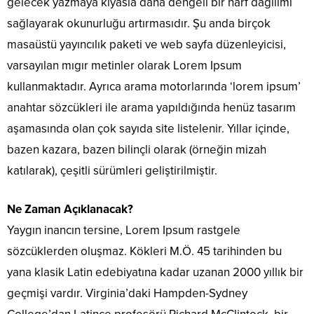
gelecek yazmaya kıyasla daha dengeli bir harf dağılımı
sağlayarak okunurluğu artırmasıdır. Şu anda birçok
masaüstü yayıncılık paketi ve web sayfa düzenleyicisi,
varsayılan mıgır metinler olarak Lorem Ipsum
kullanmaktadır. Ayrıca arama motorlarında ‘lorem ipsum’
anahtar sözcükleri ile arama yapıldığında henüz tasarım
aşamasında olan çok sayıda site listelenir. Yıllar içinde,
bazen kazara, bazen bilinçli olarak (örneğin mizah
katılarak), çeşitli sürümleri geliştirilmiştir.
Ne Zaman Açıklanacak?
Yaygın inancın tersine, Lorem Ipsum rastgele
sözcüklerden oluşmaz. Kökleri M.Ö. 45 tarihinden bu
yana klasik Latin edebiyatına kadar uzanan 2000 yıllık bir
geçmişi vardır. Virginia’daki Hampden-Sydney