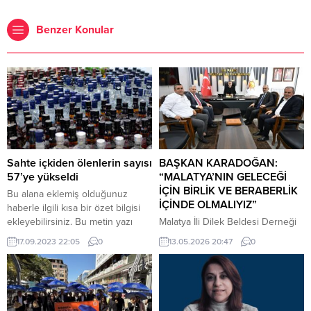
Benzer Konular
Sahte içkiden ölenlerin sayısı
BAŞKAN KARADOĞAN:
57’ye yükseldi
“MALATYA’NIN GELECEĞİ
İÇİN BİRLİK VE BERABERLİK
Bu alana eklemiş olduğunuz
İÇİNDE OLMALIYIZ”
haberle ilgili kısa bir özet bilgisi
ekleyebilirsiniz. Bu metin yazı
Malatya İli Dilek Beldesi Derneği
düzenleme sayfasında “Özet”
Yardımlaşma ve Kültür Derneği
17.09.2023 22:05
0
13.05.2026 20:47
0
bölümünden eklenebilir. Özet
Başkanı Ali Karadoğan, Anadolu
eklenmişse başlık altında kalın
Basın Birliği Malatya Şube
olarak bu şekilde gösterilir,
Başkanı Zeki Dağ ile birlikte AK
eklenmemişse bu alan boş kalır.
Parti Yeşilyurt İlçe Başkanı
Ramazan Yaylacı’yı makamında