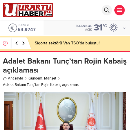
31
EURO
°C
İSTANBUL
54,9747
AÇIK
Sigorta sektörü Van TSO’da buluştu!
Adalet Bakanı Tunç’tan Rojin Kabaiş
açıklaması
Anasayfa
Gündem
,
Manşet
Adalet Bakanı Tunç’tan Rojin Kabaiş açıklaması