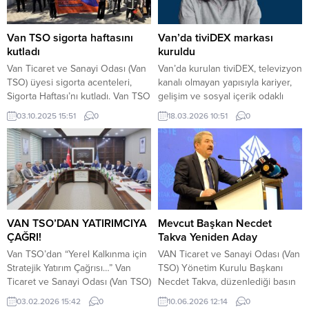
ziyaret etti. Ziyarette Malatya’nın
geleceği, 6 Şubat depremleri
sonrası yürütülen çalışmalar ve
Van TSO sigorta haftasını
Van’da tiviDEX markası
sivil toplum kuruluşlarının (STK)
kutladı
kuruldu
rolü ele alındı. Başkan...
Van Ticaret ve Sanayi Odası (Van
Van’da kurulan tiviDEX, televizyon
TSO) üyesi sigorta acenteleri,
kanalı olmayan yapısıyla kariyer,
Sigorta Haftası’nı kutladı. Van TSO
gelişim ve sosyal içerik odaklı
üyesi sigorta acenteleri, Sigorta
dijital yayın modelini hayata
03.10.2025 15:51
0
18.03.2026 10:51
0
Haftası’nı bu yıl “Sigorta
geçirdi. tiviDEX kurucusu ve
Acenteden Alınır” sloganıyla
yöneticisi Eyşan Yetkin
kutladı. Sigortacılık sektörünün
açıklamada bulundu. VAN – Dijital
önemini vurgulamak ve
medya alanında faaliyet
vatandaşlarımızı bilinçlendirmek
göstermek üzere kurulan
amacıyla, Van TSO önünde bir
“tiviDEX”, yayın hayatına başladı.
araya gelen sigorta acenteleri
Platformun televizyon kanalı
anlamlı bir yürüyüş gerçekleştirdi.
olmadığı, yayınların sosyal medya,
VAN TSO’DAN YATIRIMCIYA
Mevcut Başkan Necdet
Üzerinde “Sigorta Acenteden...
YouTube ve web sitesi...
ÇAĞRI!
Takva Yeniden Aday
Van TSO’dan “Yerel Kalkınma için
VAN Ticaret ve Sanayi Odası (Van
Stratejik Yatırım Çağrısı…” Van
TSO) Yönetim Kurulu Başkanı
Ticaret ve Sanayi Odası (Van TSO)
Necdet Takva, düzenlediği basın
olarak, Sanayi ve Teknoloji
toplantısında oda seçimlerinde
03.02.2026 15:42
0
10.06.2026 12:14
0