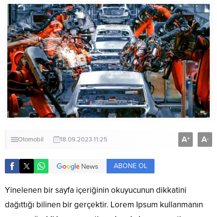
A
A
+
-
Otomobil
18.09.2023 11:25
ABONE OL
Yinelenen bir sayfa içeriğinin okuyucunun dikkatini
dağıttığı bilinen bir gerçektir. Lorem Ipsum kullanmanın