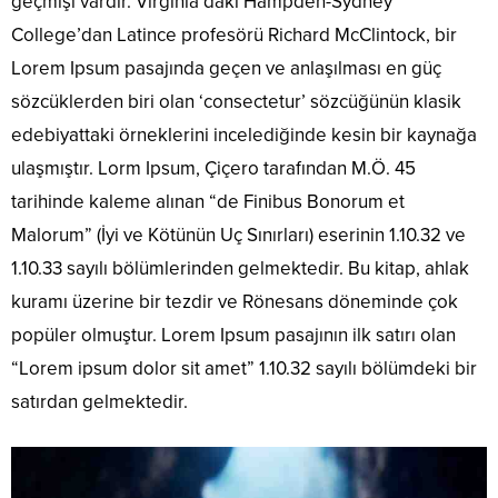
geçmişi vardır. Virginia’daki Hampden-Sydney
College’dan Latince profesörü Richard McClintock, bir
Lorem Ipsum pasajında geçen ve anlaşılması en güç
sözcüklerden biri olan ‘consectetur’ sözcüğünün klasik
edebiyattaki örneklerini incelediğinde kesin bir kaynağa
ulaşmıştır. Lorm Ipsum, Çiçero tarafından M.Ö. 45
tarihinde kaleme alınan “de Finibus Bonorum et
Malorum” (İyi ve Kötünün Uç Sınırları) eserinin 1.10.32 ve
1.10.33 sayılı bölümlerinden gelmektedir. Bu kitap, ahlak
kuramı üzerine bir tezdir ve Rönesans döneminde çok
popüler olmuştur. Lorem Ipsum pasajının ilk satırı olan
“Lorem ipsum dolor sit amet” 1.10.32 sayılı bölümdeki bir
satırdan gelmektedir.