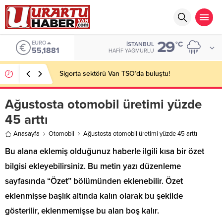
29
EURO
°C
İSTANBUL
55,1881
HAFIF YAĞMURLU
Sigorta sektörü Van TSO’da buluştu!
Ağustosta otomobil üretimi yüzde
45 arttı
Anasayfa
Otomobil
Ağustosta otomobil üretimi yüzde 45 arttı
Bu alana eklemiş olduğunuz haberle ilgili kısa bir özet
bilgisi ekleyebilirsiniz. Bu metin yazı düzenleme
sayfasında “Özet” bölümünden eklenebilir. Özet
eklenmişse başlık altında kalın olarak bu şekilde
gösterilir, eklenmemişse bu alan boş kalır.