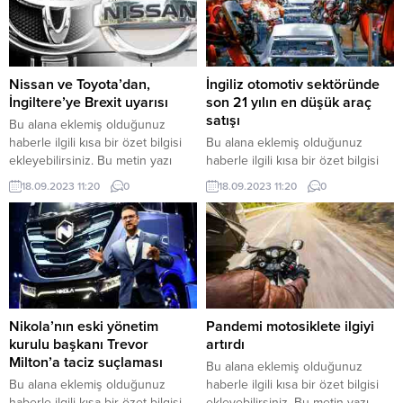
Nissan ve Toyota’dan,
İngiliz otomotiv sektöründe
İngiltere’ye Brexit uyarısı
son 21 yılın en düşük araç
satışı
Bu alana eklemiş olduğunuz
haberle ilgili kısa bir özet bilgisi
Bu alana eklemiş olduğunuz
ekleyebilirsiniz. Bu metin yazı
haberle ilgili kısa bir özet bilgisi
düzenleme sayfasında “Özet”
ekleyebilirsiniz. Bu metin yazı
18.09.2023 11:20
0
18.09.2023 11:20
0
bölümünden eklenebilir. Özet
düzenleme sayfasında “Özet”
eklenmişse başlık altında kalın
bölümünden eklenebilir. Özet
olarak bu şekilde gösterilir,
eklenmişse başlık altında kalın
eklenmemişse bu alan boş kalır.
olarak bu şekilde gösterilir,
eklenmemişse bu alan boş kalır.
Nikola’nın eski yönetim
Pandemi motosiklete ilgiyi
kurulu başkanı Trevor
artırdı
Milton’a taciz suçlaması
Bu alana eklemiş olduğunuz
Bu alana eklemiş olduğunuz
haberle ilgili kısa bir özet bilgisi
haberle ilgili kısa bir özet bilgisi
ekleyebilirsiniz. Bu metin yazı