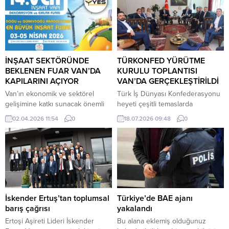
İNŞAAT SEKTÖRÜNDE
TÜRKONFED YÜRÜTME
BEKLENEN FUAR VAN’DA
KURULU TOPLANTISI
KAPILARINI AÇIYOR
VAN’DA GERÇEKLEŞTİRİLDİ
Van’ın ekonomik ve sektörel
Türk İş Dünyası Konfederasyonu
gelişimine katkı sunacak önemli
heyeti çeşitli temaslarda
organizasyonlardan biri olan Van
bulunmak üzere Van’a geldi. Van
02.04.2026 11:54
0
18.07.2026 09:48
0
İnşaat, Yapı ve Emlak Fuarı,
Kültür Sanat ve Gastronomi
sektörün önde gelen firmalarını,
merkezinde TARİRİA’da
yatırımcılarını ve sektör
düzenlenen gala yemeğine
profesyonnlerini bir araya
katılan TÜRKONFED yönetim
getirmeye hazırlanıyor. Bölgenin
kurulu, Van’daki İş insanları ve
yapı, inşaat ve gayrimenkul
STK’lar fikir alış verişinde
alanındaki potansiyelini ortaya
bulundu. Evsahipliğini
koymayı amaçlayan fuar; modern
TÜRKONFED Başkan yardımcısı
İskender Ertuş’tan toplumsal
Türkiye’de BAE ajanı
şehirleşme, kentsel dönüşüm,
Suat Çiftçi’nin ve DOĞUSİFED’in
barış çağrısı
yakalandı
sürdürülebilir yapı teknolojileri ve
yaptığı toplantıya, yürütme kurulu
Ertoşi Aşireti Lideri İskender
Bu alana eklemiş olduğunuz
yenilikçi emlak...
üyeleri ile bölge federasyonu...