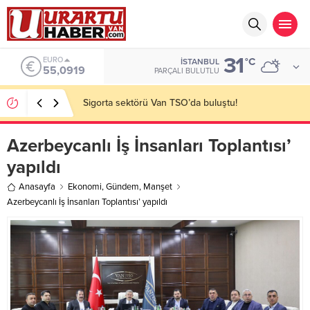
31
ALTIN
°C
İSTANBUL
6.525,81
PARÇALI BULUTLU
VAN TSO: Takip ediyoruz!
Azerbeycanlı İş İnsanları Toplantısı’
yapıldı
Anasayfa
Ekonomi
,
Gündem
,
Manşet
Azerbeycanlı İş İnsanları Toplantısı’ yapıldı