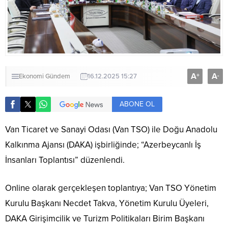
A
A
+
-
Ekonomi
Gündem
16.12.2025 15:27
ABONE OL
Van Ticaret ve Sanayi Odası (Van TSO) ile Doğu Anadolu
Kalkınma Ajansı (DAKA) işbirliğinde; “Azerbeycanlı İş
İnsanları Toplantısı” düzenlendi.
Online olarak gerçekleşen toplantıya; Van TSO Yönetim
Kurulu Başkanı Necdet Takva, Yönetim Kurulu Üyeleri,
DAKA Girişimcilik ve Turizm Politikaları Birim Başkanı