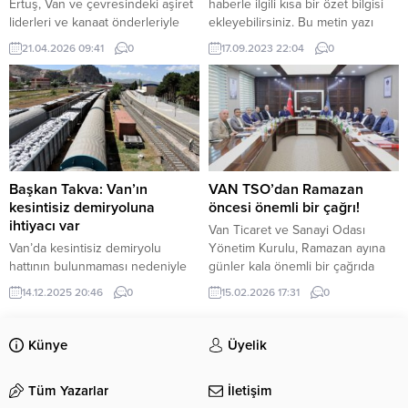
Ertuş, Van ve çevresindeki aşiret
haberle ilgili kısa bir özet bilgisi
liderleri ve kanaat önderleriyle
ekleyebilirsiniz. Bu metin yazı
düzenlediği dostluk yemeğinde
düzenleme sayfasında “Özet”
21.04.2026 09:41
0
17.09.2023 22:04
0
bir araya geldi. Van’da bulunan
bölümünden eklenebilir. Özet
çok sayıda aşiret büyüğünün
eklenmişse başlık altında kalın
katıldığı buluşmada barış ve
olarak bu şekilde gösterilir,
kardeşlik mesajları verildi. Ertoşi
eklenmemişse bu alan boş kalır.
Aşireti Lideri İskender Ertuş’un ev
sahipliğinde gerçekleşen yemekli
toplantıya, Gevdan Aşireti Lideri
Mehmet Aslan, Ezdinan Aşireti
Başkan Takva: Van’ın
VAN TSO’dan Ramazan
Lideri...
kesintisiz demiryoluna
öncesi önemli bir çağrı!
ihtiyacı var
Van Ticaret ve Sanayi Odası
Van’da kesintisiz demiryolu
Yönetim Kurulu, Ramazan ayına
hattının bulunmaması nedeniyle
günler kala önemli bir çağrıda
kent, yıllardır feribotla taşımacılıkla
bulundu. VAN TSO Yönetim
14.12.2025 20:46
0
15.02.2026 17:31
0
yetiniyor. Ancak bu yöntem hem
Kurulu yaptığı açıklamada:
zaman kaybına hem de artan
Rahmet, mağfiret ve bereket iklimi
maliyetlere yol açıyor. Van Ticaret
olan mübarek Ramazan ayına
Künye
Üyelik
ve Sanayi Odası (Van TSO) da
kavuşmanın huzuru içerisindeyiz.
demiryolu eksikliğinden yakınıyor.
Ramazan ayı dayanışma demidir.
Tüm Yazarlar
İletişim
Başkan Necdet Takva, “İster
Birlik ve paylaşım ayıdır. İkramın