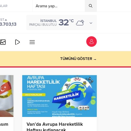
NLAR
32
IST
°C
İSTANBUL
3.703,13
PARÇALI BULUTLU
TÜMÜNÜ GÖSTER →
asım
Van’da Avrupa Hareketlilik
Haftası kutlanacak