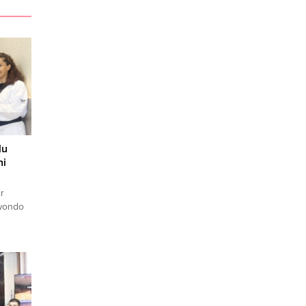
lu
hi
r
kwondo
, 13-17
ney
ığı’nda
do
inerini
irlikte