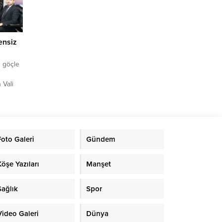
 Çetin
ensiz
z göçle
 Vali
daki
 göçle
Van İl
ücahit
iyarette
Foto Galeri
Gündem
nlığı
aire
Köşe Yazıları
Manşet
Sağlık
Spor
Video Galeri
Dünya