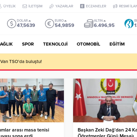
ÜYELİK
İLETİŞİM
YAZARLAR
ECZANELER
RESMİ İLA
DOLAR
EURO
ALTIN
B
47,5639
54,9859
6.496,95
1
AĞLIK
SPOR
TEKNOLOJİ
OTOMOBİL
EĞİTİM
 ediyoruz!
mlar arası masa tenisi
Başkan Zeki Dağ’dan 24 K
uvası sona erdi
Öğretmenler Günü Mesajı