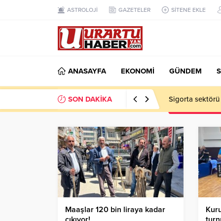
ASTROLOJİ
GAZETELER
SİTENE EKLE
ANASAYFA
EKONOMİ
GÜNDEM
S
SON DAKİKA
VAN TSO: Takip
Maaşlar 120 bin liraya kadar
Kuru
çıkıyor!
turn