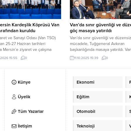
’nın durumu,...
Taekwondo Hakem Kurulu Başkanı
Demir, Van...
ersin Kardeşlik Köprüsü Van
Van’da sınır güvenliği ve düz
rafından kuruldu
göç masaya yatırıldı
aret ve Sanayi Odası (Van TSO)
Van’da sınır güvenliği ve düzensi
dan 25-27 Haziran tarihleri
mücadele, Tuğgeneral Avkıran
a Mersin’e ziyaret ve çalışma
başkanlığında masaya yatırıldı. Van
ı düzenlendi. Mersin Vanlılar
Yardımcısı Önder Koç başkanlığın
.2026 15:55
0
11.10.2025 15:39
0
laşma ve Dayanışma Derneği’nin
heyet, sınır güvenliği ve düzensiz
leri üzerine Mersin’e giden Van
mücadele çalışmaları kapsamında 
etim Kurulu, Meclis Divanı ve
Jandarma Komutanı Tuğgeneral M
Üyeleri ilk olarak Mersin Vanlılar
Avkıran’ı makamında ziyaret etti. Z
Künye
Ekonomi
laşma ve Dayanışma Derneği’ni
İçişleri Bakanlığı Göç İdaresi Başka
 etti. Heyeti; Dernek Başkanı...
Sınır Yönetimi Genel Müdürlüğü D
Başkanı Ahmet...
Üyelik
Eğitim
Tüm Yazarlar
Otomobil
İletişim
Teknoloji