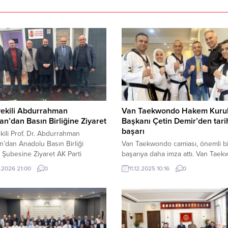
vekili Abdurrahman
Van Taekwondo Hakem Kuru
n’dan Basın Birliğine Ziyaret
Başkanı Çetin Demir’den tari
başarı
ekili Prof. Dr. Abdurrahman
’dan Anadolu Basın Birliği
Van Taekwondo camiası, önemli bi
 Şubesine Ziyaret AK Parti
başarıya daha imza attı. Van Tae
 Milletvekili Prof. Dr. Abdurrahman
Hakem Kurulu Başkanı Çetin Demir
.2026 21:00
0
11.12.2025 10:16
0
, 6 Şubat depremlerinin 3. yıl
Kasım 2025 tarihleri arasında Gü
dolayısıyla Malatya’da
Afrika’nın Matsapha, Eswatini Krall
enen anma programlarına katılmak
düzenlenen 139. World Taekwon
eldiği kentte Anadolu Basın Birliği
Uluslararası Kyorugi Hakemlik Sem
Şubesini ziyaret etti. Ziyarette, 6
resmi sonuçlara göre başarıyla
epremleri öncesi ve sonrası
tamamladı. Açıklanan sonuçlarla b