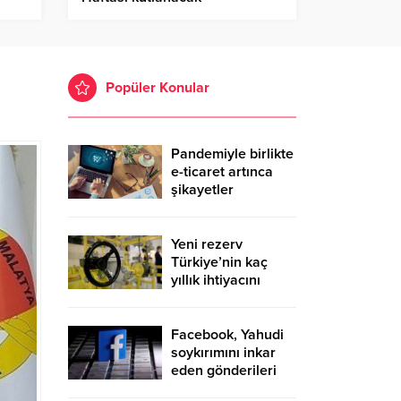
Popüler Konular
Pandemiyle birlikte
e-ticaret artınca
şikayetler
de katlandı
Yeni rezerv
Türkiye’nin kaç
yıllık ihtiyacını
karşılayacak?
Facebook, Yahudi
soykırımını inkar
eden gönderileri
yasaklıyor