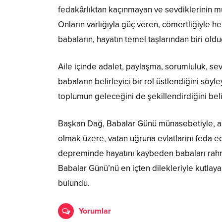
fedakârlıktan kaçınmayan ve sevdiklerinin mu
Onların varlığıyla güç veren, cömertliğiyle 
babaların, hayatın temel taşlarından biri oldu
Aile içinde adalet, paylaşma, sorumluluk, se
babaların belirleyici bir rol üstlendiğini sö
toplumun geleceğini de şekillendirdiğini belir
Başkan Dağ, Babalar Günü münasebetiyle, ai
olmak üzere, vatan uğruna evlatlarını feda ed
depreminde hayatını kaybeden babaları rahm
Babalar Günü’nü en içten dilekleriyle kutlay
bulundu.
Yorumlar