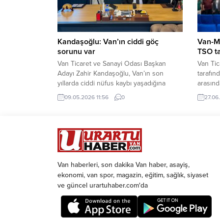
Dünyanın...
Malatya
Kandaşoğlu: Van’ın ciddi göç
Van-M
sorunu var
TSO ta
Van Ticaret ve Sanayi Odası Başkan
Van Tic
Adayı Zahir Kandaşoğlu, Van’ın son
tarafın
yıllarda ciddi nüfus kaybı yaşadığına
arasınd
dikkat çekerek ekonomik sorunlar ve göç
program
09.05.2026 11:56
0
27.06
konusunda önemli açıklamalarda
Yardım
bulundu. Van’ın nüfusunun son 5 yılda
girişim
düşüş eğiliminde olduğunu belirten Van
TSO Yön
Ticaret ve Sanayi Odası Başkan Adayı
Meclis 
Zahir Kandaşoğlu, 2020 yılında 1 milyon
Yardım
149 bin...
ziyaret
Van haberleri, son dakika Van haber, asayiş,
ekonomi, van spor, magazin, eğitim, sağlık, siyaset
ve güncel urartuhaber.com'da