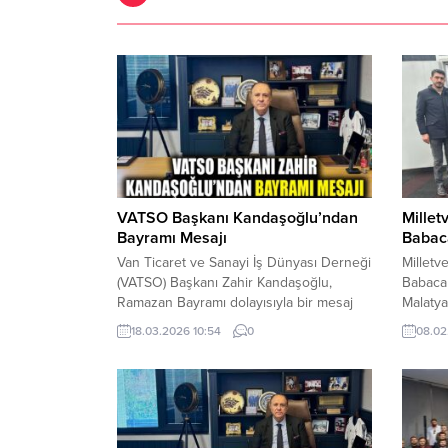
VATSO Başkanı Kandaşoğlu’ndan
Millet
Bayramı Mesajı
Babaca
Van Ticaret ve Sanayi İş Dünyası Derneği
Milletv
(VATSO) Başkanı Zahir Kandaşoğlu,
Babacan
Ramazan Bayramı dolayısıyla bir mesaj
Malatya
yayımladı. Van Ticaret ve Sanayi İş
Malatya
18.03.2026 10:54
0
08.02
Dünyası Derneği (VATSO) Başkanı Zahir
Babacan
Kandaşoğlu, mesajında bayramların birlik,
dönümü 
beraberlik ve kardeşlik duygularının en
düzenl
güçlü şekilde hissedildiği müstesna
üzere g
günler olduğunu belirterek, tüm İslam
Malatya 
âleminin Ramazan Bayramı’nı kutladı.
Şubat d