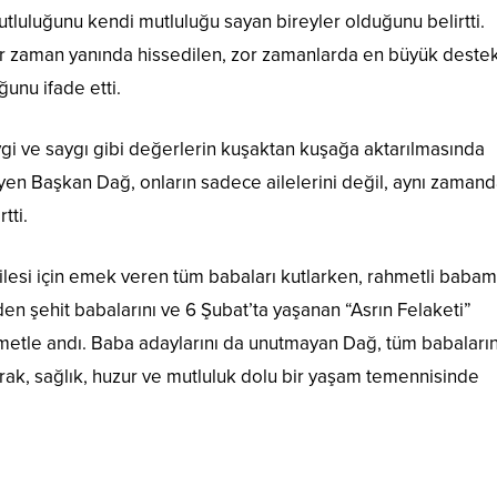
tluluğunu kendi mutluluğu sayan bireyler olduğunu belirtti.
her zaman yanında hissedilen, zor zamanlarda en büyük deste
ğunu ifade etti.
vgi ve saygı gibi değerlerin kuşaktan kuşağa aktarılmasında
yleyen Başkan Dağ, onların sadece ailelerini değil, aynı zaman
tti.
lesi için emek veren tüm babaları kutlarken, rahmetli babam
en şehit babalarını ve 6 Şubat’ta yaşanan “Asrın Felaketi”
etle andı. Baba adaylarını da unutmayan Dağ, tüm babaları
arak, sağlık, huzur ve mutluluk dolu bir yaşam temennisinde