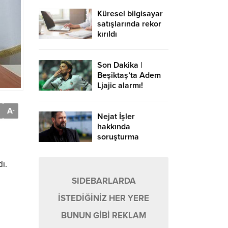
Küresel bilgisayar
satışlarında rekor
kırıldı
Son Dakika |
Beşiktaş’ta Adem
Ljajic alarmı!
Ocak’ta transfer…
A
-
Nejat İşler
hakkında
soruşturma
ı.
SIDEBARLARDA
İSTEDİĞİNİZ HER YERE
BUNUN GİBİ REKLAM