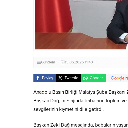
Gündem
15.06.2025 11:40
Paylaş
Tweetle
Gönder
Anadolu Basın Birliği Malatya Şube Başkanı Z
Başkan Dağ, mesajında babaların toplum ve a
sevgilerinin kıymetini dile getirdi.
Başkan Zeki Dağ mesajında, babaların yaşamın