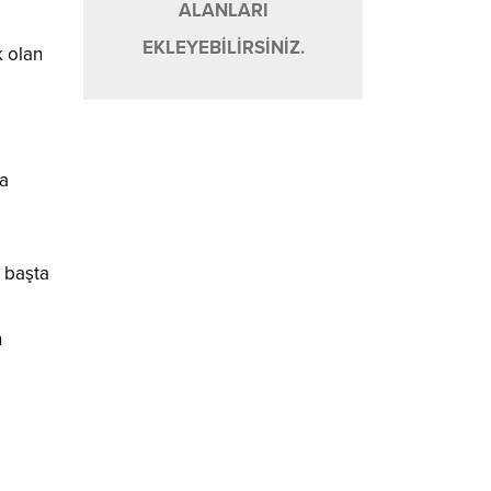
ALANLARI
EKLEYEBİLİRSİNİZ.
k olan
da
 başta
n