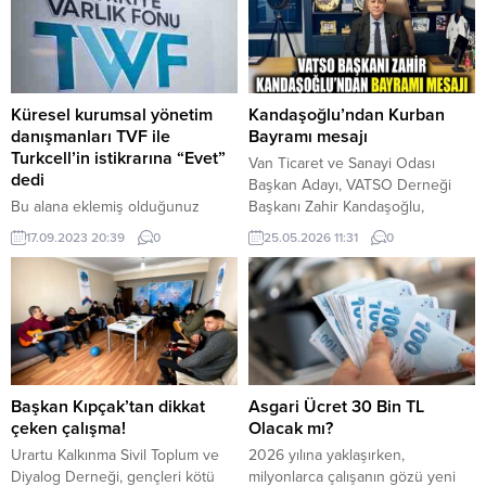
kabul edildi. 26 Firmanın yer
Mahallesi’nde görev yaptığı
alacağı kümelenme projesi
dönemde birlikte çalıştığı merhum
kapsamında firmalar devlet
Muhtar Şerif Kıyak’ın ailesini
desteklerinden daha etkin
ziyaret etti. Van İl Jandarma
faydalanabilecek, pazarlama
Komutanı Tuğgeneral Mücahit
kapasiteleri geliştirebilecek ve
Avkıran, Bakımlı Mahallesi’ne
Küresel kurumsal yönetim
Kandaşoğlu’ndan Kurban
ihracat potansiyellerini
gerçekleştirdiği ziyarette merhum
danışmanları TVF ile
Bayramı mesajı
arttırabilecek. Projenin kabul
muhtarın...
Turkcell’in istikrarına “Evet”
Van Ticaret ve Sanayi Odası
edilmesi ile ilgili bir açıklama
dedi
Başkan Adayı, VATSO Derneği
yapan...
Bu alana eklemiş olduğunuz
Başkanı Zahir Kandaşoğlu,
haberle ilgili kısa bir özet bilgisi
Kurban Bayramı dolayısıyla
17.09.2023 20:39
0
25.05.2026 11:31
0
ekleyebilirsiniz. Bu metin yazı
yayımladığı mesajında birlik,
düzenleme sayfasında “Özet”
beraberlik ve dayanışma vurgusu
bölümünden eklenebilir. Özet
yaptı. Van Ticaret ve Sanayi Odası
eklenmişse başlık altında kalın
Başkan Adayı, VATSO Derneği
olarak bu şekilde gösterilir,
Başkanı Zahir Kandaşoğlu
eklenmemişse bu alan boş kalır.
mesajında, bayramların toplumsal
dayanışmanın güçlendiği,
kardeşlik duygularının pekiştiği
Başkan Kıpçak’tan dikkat
Asgari Ücret 30 Bin TL
özel günler olduğunu belirterek,
çeken çalışma!
Olacak mı?
“Kurban Bayramı; paylaşmanın,...
Urartu Kalkınma Sivil Toplum ve
2026 yılına yaklaşırken,
Diyalog Derneği, gençleri kötü
milyonlarca çalışanın gözü yeni