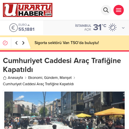
31
EURO
°C
İSTANBUL
55,1881
AÇIK
Sigorta sektörü Van TSO’da buluştu!
Cumhuriyet Caddesi Araç Trafiğine
Kapatıldı
Anasayfa
Ekonomi
,
Gündem
,
Manşet
Cumhuriyet Caddesi Araç Trafiğine Kapatıldı