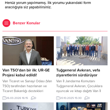
Henüz yorum yapılmamış. İlk yorumu yukarıdaki form
aracılığıyla siz yapabilirsiniz.
Benzer Konular
Van TSO’dan bir ilk: UR-GE
Tuğgeneral Avkıran, vefa
Projesi kabul edildi!
ziyaretlerini sürdürüyor
Van Ticaret ve Sanayi Odası (Van
Van İl Jandarma Komutanı
TSO) tarafından hazırlanan ve
Tuğgeneral Avkıran, Çocuklara
Ticaret Bakanlığı destekleri
oyuncak ve kitap dağıttı Van İl
kapsamında yürütülen
Jandarma Komutanı Tuğgeneral
26.03.2026 16:15
0
20.10.2025 15:30
0
Uluslararası Rekabetçiliğin
Mücahit Avkıran, 35 yıl önce
Geliştirilmesi (UR-GE) Projesi
Edremit İlçesi Bakımlı