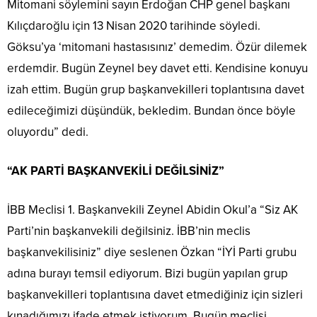
Mitomani söylemini sayın Erdoğan CHP genel başkanı
Kılıçdaroğlu için 13 Nisan 2020 tarihinde söyledi.
Göksu’ya ‘mitomani hastasısınız’ demedim. Özür dilemek
erdemdir. Bugün Zeynel bey davet etti. Kendisine konuyu
izah ettim. Bugün grup başkanvekilleri toplantısına davet
edileceğimizi düşündük, bekledim. Bundan önce böyle
oluyordu” dedi.
“AK PARTİ BAŞKANVEKİLİ DEĞİLSİNİZ”
İBB Meclisi 1. Başkanvekili Zeynel Abidin Okul’a “Siz AK
Parti’nin başkanvekili değilsiniz. İBB’nin meclis
başkanvekilisiniz” diye seslenen Özkan “İYİ Parti grubu
adına burayı temsil ediyorum. Bizi bugün yapılan grup
başkanvekilleri toplantısına davet etmediğiniz için sizleri
kınadığımızı ifade etmek istiyorum. Bugün meclisi