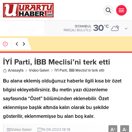
30
ALTIN
°C
İSTANBUL
6.649,08
PARÇALI BULUTLU
Sigorta sektörü Van TSO’da buluştu!
İYİ Parti, İBB Meclisi’ni terk etti
Anasayfa
Video Galeri
İYİ Parti, İBB Meclisi’ni terk etti
Bu alana eklemiş olduğunuz haberle ilgili kısa bir özet
bilgisi ekleyebilirsiniz. Bu metin yazı düzenleme
sayfasında “Özet” bölümünden eklenebilir. Özet
eklenmişse başlık altında kalın olarak bu şekilde
gösterilir, eklenmemişse bu alan boş kalır.
A
A
+
-
Video Galeri
19.09.2023 18:18