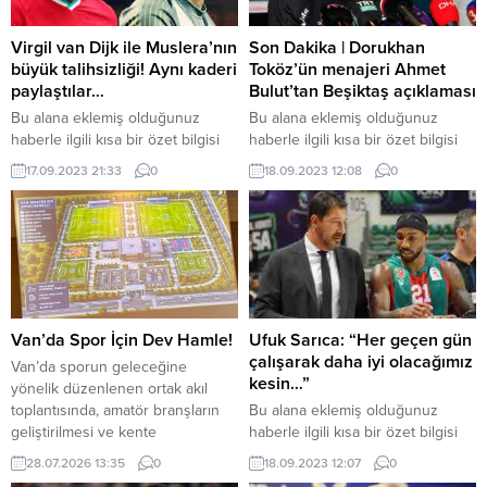
Virgil van Dijk ile Muslera’nın
Son Dakika | Dorukhan
büyük talihsizliği! Aynı kaderi
Toköz’ün menajeri Ahmet
paylaştılar…
Bulut’tan Beşiktaş açıklaması
Bu alana eklemiş olduğunuz
Bu alana eklemiş olduğunuz
haberle ilgili kısa bir özet bilgisi
haberle ilgili kısa bir özet bilgisi
ekleyebilirsiniz. Bu metin yazı
ekleyebilirsiniz. Bu metin yazı
17.09.2023 21:33
0
18.09.2023 12:08
0
düzenleme sayfasında “Özet”
düzenleme sayfasında “Özet”
bölümünden eklenebilir. Özet
bölümünden eklenebilir. Özet
eklenmişse başlık altında kalın
eklenmişse başlık altında kalın
olarak bu şekilde gösterilir,
olarak bu şekilde gösterilir,
eklenmemişse bu alan boş kalır.
eklenmemişse bu alan boş kalır.
Van’da Spor İçin Dev Hamle!
Ufuk Sarıca: “Her geçen gün
çalışarak daha iyi olacağımız
Van’da sporun geleceğine
kesin…”
yönelik düzenlenen ortak akıl
toplantısında, amatör branşların
Bu alana eklemiş olduğunuz
geliştirilmesi ve kente
haberle ilgili kısa bir özet bilgisi
kazandırılması planlanan 35 bin
ekleyebilirsiniz. Bu metin yazı
28.07.2026 13:35
0
18.09.2023 12:07
0
metrekarelik Amatör Spor Evi
düzenleme sayfasında “Özet”