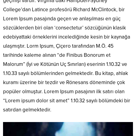
geçmişi vardır. Virginia’daki Hampden-Sydney
College’dan Latince profesörü Richard McClintock, bir
Lorem Ipsum pasajında geçen ve anlaşılması en güç
sözcüklerden biri olan ‘consectetur’ sözcüğünün klasik
edebiyattaki örneklerini incelediğinde kesin bir kaynağa
ulaşmıştır. Lorm Ipsum, Çiçero tarafından M.Ö. 45
tarihinde kaleme alınan “de Finibus Bonorum et
Malorum” (İyi ve Kötünün Uç Sınırları) eserinin 1.10.32 ve
1.10.33 sayılı bölümlerinden gelmektedir. Bu kitap, ahlak
kuramı üzerine bir tezdir ve Rönesans döneminde çok
popüler olmuştur. Lorem Ipsum pasajının ilk satırı olan
“Lorem ipsum dolor sit amet” 1.10.32 sayılı bölümdeki bir
satırdan gelmektedir.