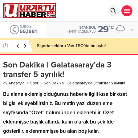
29
EURO
°C
İSTANBUL
55,1881
HAFIF YAĞMURLU
Sigorta sektörü Van TSO’da buluştu!
Son Dakika | Galatasaray’da 3
transfer 5 ayrılık!
Anasayfa
Spor
Son Dakika | Galatasaray’da 3 transfer 5 ayrılık!
Bu alana eklemiş olduğunuz haberle ilgili kısa bir özet
bilgisi ekleyebilirsiniz. Bu metin yazı düzenleme
sayfasında “Özet” bölümünden eklenebilir. Özet
eklenmişse başlık altında kalın olarak bu şekilde
gösterilir, eklenmemişse bu alan boş kalır.