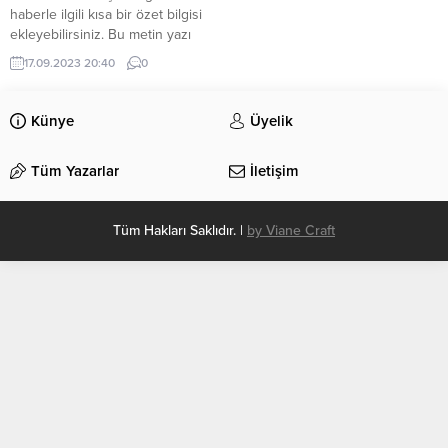
haberle ilgili kısa bir özet bilgisi
ekleyebilirsiniz. Bu metin yazı
düzenleme sayfasında “Özet”
17.09.2023 20:40
0
bölümünden eklenebilir. Özet
eklenmişse başlık altında kalın
olarak bu şekilde gösterilir,
Künye
Üyelik
eklenmemişse bu alan boş kalır.
Tüm Yazarlar
İletişim
Tüm Hakları Saklıdır. |
by Viane Craft