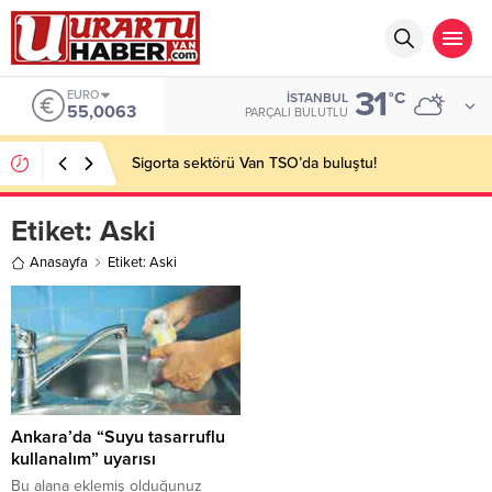
31
EURO
°C
İSTANBUL
55,0063
PARÇALI BULUTLU
Sigorta sektörü Van TSO’da buluştu!
Etiket:
Aski
Anasayfa
Etiket: Aski
Ankara’da “Suyu tasarruflu
kullanalım” uyarısı
Bu alana eklemiş olduğunuz