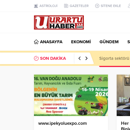
ASTROLOJİ
GAZETELER
SİTENE EKLE
ANASAYFA
EKONOMİ
GÜNDEM
S
SON DAKİKA
VAN TSO: Takip
www.ipekyoluexpo.com
Her 
Binl