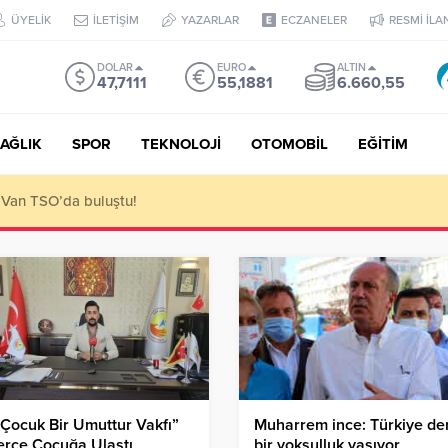
ÜYELİK
İLETİŞİM
YAZARLAR
ECZANELER
RESMİ İLA
DOLAR
EURO
ALTIN
47,7111
55,1881
6.660,55
AĞLIK
SPOR
TEKNOLOJİ
OTOMOBİL
EĞİTİM
 ediyoruz!
Çocuk Bir Umuttur Vakfı”
Muharrem ince: Türkiye de
erce Çocuğa Ulaştı
bir yoksulluk yaşıyor