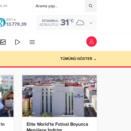
NLAR
31
BIST
°C
İSTANBUL
13.779,39
AZ BULUTLU
TÜMÜNÜ GÖSTER →
rin
Elite World’te Fstival Boyunca
Menülere İndirim