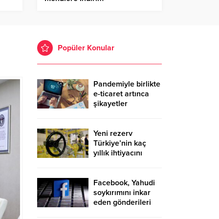
Popüler Konular
Pandemiyle birlikte
e-ticaret artınca
şikayetler
de katlandı
Yeni rezerv
Türkiye’nin kaç
yıllık ihtiyacını
karşılayacak?
Facebook, Yahudi
soykırımını inkar
eden gönderileri
yasaklıyor