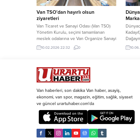
Van TSO’dan hayırlı olsun
Dünya
ziyaretleri
Markas
Van Ticaret ve Sanayi Odası (Van TSO)
Dünyaca
Yönetim Kurulu, seçimi tamamlanan
Kadayıf
meslek odalarına ve Van Organize Sanayi
Dağayna
Bölgesi Başkanlığına hayırlı olsun ziyareti
hizmete
10.02.2026 22:32
0
10.06
gerçekleştirdi. Van TSO Başkanı Necdet
Sarmaş
Takva, Başkan Yardımcıları Mehmet
faaliye
Değer ve Serdar Balandi, Yönetim Kurulu
modern 
Sayman Üye Burak Gültepe, Yönetim
büyük b
Kurulu Üyeleri Reşit Yaren, Mahmut
ardında
Köroğlu, Kadir Gülgeldi...
işletme
durağın
Van haberleri, son dakika Van haber, asayiş,
ekonomi, van spor, magazin, eğitim, sağlık, siyaset
ve güncel urartuhaber.com'da