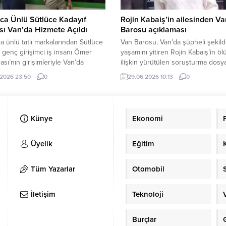
ca Ünlü Sütlüce Kadayıf
Rojin Kabaiş’in ailesinden Va
ı Van’da Hizmete Açıldı
Barosu açıklaması
 ünlü tatlı markalarından Sütlüce
Van Barosu, Van’da şüpheli şekil
, genç girişimci iş insanı Ömer
yaşamını yitiren Rojin Kabaiş’in 
sı’nın girişimleriyle Van’da
ilişkin yürütülen soruşturma dosy
 açıldı. Kale Yolu üzerinde,
çekilme kararı aldığını duyurmuştu
.2026 23:50
0
29.06.2026 10:13
0
ık Ekmek Fabrikası yanında
Kabaiş’in ailesi de Van Barosu’yla il
t göstermeye başlayan işletme,
açıklamalarda bulundu. Rojin Kabai
ve nezih ortamıyla vatandaşların
ailesi, yürütülen soruşturma sürec
eğenisini kazandı. Açılışın
ilgili yazılı bir basın açıklaması yap
Künye
Ekonomi
n çok sayıda davetli ve vatandaş
Van Barosu’na verdikleri vekaleti 
yi ziyaret ederek yeni lezzet
aldıklarını duyurdu. Aile, Rojin Kab
ı yakından inceleme...
ölümüyle...
Üyelik
Eğitim
Tüm Yazarlar
Otomobil
İletişim
Teknoloji
Burçlar