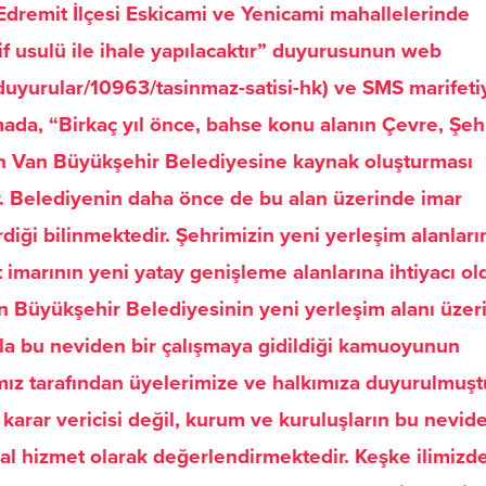
Edremit İlçesi Eskicami ve Yenicami mahallelerinde
if usulü ile ihale yapılacaktır” duyurusunun web
/duyurular/10963/tasinmaz-satisi-hk) ve SMS marifeti
mada, “Birkaç yıl önce, bahse konu alanın Çevre, Şehi
iken Van Büyükşehir Belediyesine kaynak oluşturması
ir. Belediyenin daha önce de bu alan üzerinde imar
diği bilinmektedir. Şehrimizin yeni yerleşim alanları
t imarının yeni yatay genişleme alanlarına ihtiyacı o
 Van Büyükşehir Belediyesinin yeni yerleşim alanı üze
yla bu neviden bir çalışmaya gidildiği kamuoyunun
mız tarafından üyelerimize ve halkımıza duyurulmuşt
karar vericisi değil, kurum ve kuruluşların bu nevid
al hizmet olarak değerlendirmektedir. Keşke ilimizd