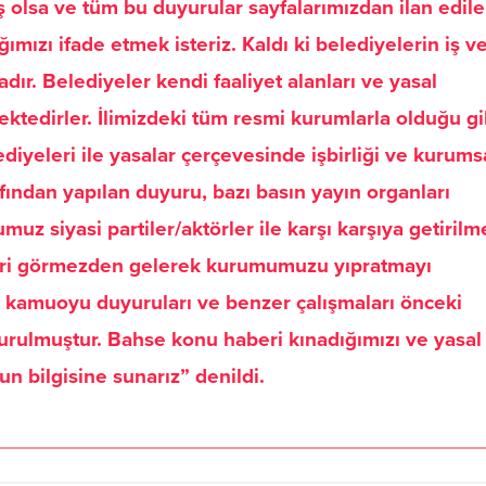
ş olsa ve tüm bu duyurular sayfalarımızdan ilan edile
zı ifade etmek isteriz. Kaldı ki belediyelerin iş v
dır. Belediyeler kendi faaliyet alanları ve yasal
ktedirler. İlimizdeki tüm resmi kurumlarla olduğu gi
diyeleri ile yasalar çerçevesinde işbirliği ve kurums
ından yapılan duyuru, bazı basın yayın organları
z siyasi partiler/aktörler ile karşı karşıya getiril
kleri görmezden gelerek kurumumuzu yıpratmayı
rın kamuoyu duyuruları ve benzer çalışmaları önceki
rulmuştur. Bahse konu haberi kınadığımızı ve yasal
n bilgisine sunarız” denildi.