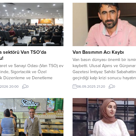
a sektörü Van TSO’da
Van Basınının Acı Kaybı
u!
Van basın dünyası önemli bir ismi
aret ve Sanayi Odası (Van TSO) ev
kaybetti. Ulusal Ajans ve Gürpınar
ğinde, Sigortacılık ve Özel
Gazetesi İmtiyaz Sahibi Sabahattin 
lik Düzenleme ve Denetleme
geçirdiği kalp krizi sonucu hayatın
 (SEDDK), TOBB Sigorta
kaybetti. Uzun yıllar boyunca yere
.2026 20:00
0
06.09.2025 21:20
0
eri İcra Komitesi (SAİK), TOBB
basında görev yapan ve bölge
 Eksperleri İcra Komitesi (SEİK),
haberciliğine önemli katkılar suna
 Sigorta Acenteleri Federasyonu
Sabahattin İdiz’in vefatı, meslektaş
, Doğal Afet Sigortaları Kurumu
sevenleri arasında derin üzüntüye
 Sigorta Bilgi ve Gözetim Merkezi
açtı. Merhum İdiz, İhlas Haber...
Tarım Sigortaları Havuzu
...