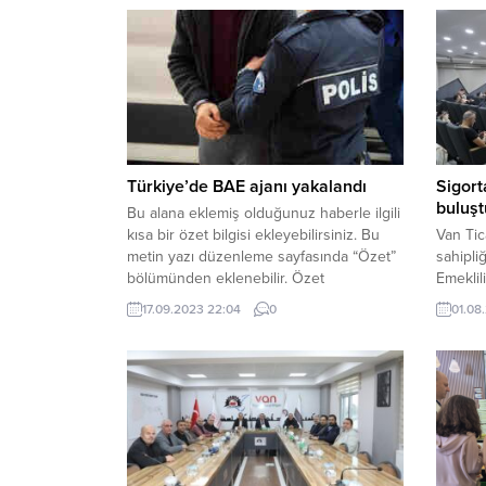
Türkiye’de BAE ajanı yakalandı
Sigort
buluşt
Bu alana eklemiş olduğunuz haberle ilgili
kısa bir özet bilgisi ekleyebilirsiniz. Bu
Van Tic
metin yazı düzenleme sayfasında “Özet”
sahipli
bölümünden eklenebilir. Özet
Emekli
eklenmişse başlık altında kalın olarak bu
Kurumu
17.09.2023 22:04
0
01.08
şekilde gösterilir, eklenmemişse bu alan
Acentel
boş kalır.
Sigorta
Türkiye
(TÜSAF)
(DASK),
(SBM), 
(TARSİM)