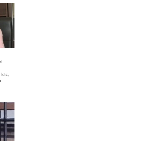
ni
İdiz,
ı
l
n
ları ve
 yol