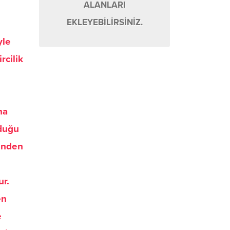
ALANLARI
EKLEYEBİLİRSİNİZ.
yle
rcilik
na
lduğu
rinden
ur.
en
e