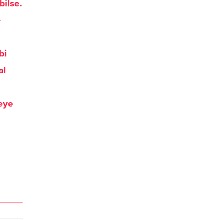
bilse.
e
bi
al
meye