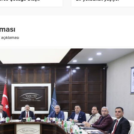
aması
’ açıklaması