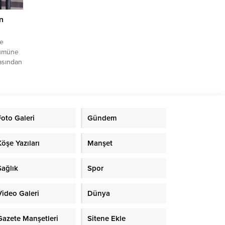
n
de
ölümüne
asından
. Rojin
gili
ş’in
iyle
arak,
Foto Galeri
Gündem
geri
aiş’in
Köşe Yazıları
Manşet
Sağlık
Spor
Video Galeri
Dünya
Gazete Manşetleri
Sitene Ekle