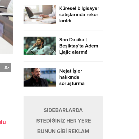
Küresel bilgisayar
satışlarında rekor
kırıldı
Son Dakika |
Beşiktaş’ta Adem
Ljajic alarmı!
Ocak’ta transfer…
A
-
Nejat İşler
hakkında
soruşturma
n
SIDEBARLARDA
İSTEDİĞİNİZ HER YERE
ulu
BUNUN GİBİ REKLAM