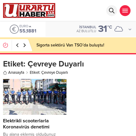
31
EURO
°C
İSTANBUL
55,1881
AZ BULUTLU
Sigorta sektörü Van TSO’da buluştu!
Etiket:
Çevreye Duyarlı
Anasayfa
Etiket: Çevreye Duyarlı
Elektrikli scooterlarla
Koronavirüs denetimi
Bu alana eklemiş olduğunuz