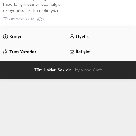
haberle ilgili kısa bir özet bilgisi
ekleyebilirsiniz. Bu metin yazı
düzenleme sayfasında “Özet”
17.09.2023 22:17
0
bölümünden eklenebilir. Özet
eklenmişse başlık altında kalın
olarak bu şekilde gösterilir,
Künye
Üyelik
eklenmemişse bu alan boş kalır.
Tüm Yazarlar
İletişim
Tüm Hakları Saklıdır. |
by Viane Craft