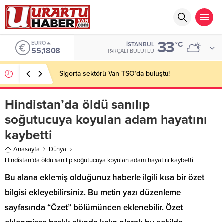
33
EURO
°C
İSTANBUL
55,1808
PARÇALI BULUTLU
Sigorta sektörü Van TSO’da buluştu!
Hindistan’da öldü sanılıp
soğutucuya koyulan adam hayatını
kaybetti
Anasayfa
Dünya
Hindistan’da öldü sanılıp soğutucuya koyulan adam hayatını kaybetti
Bu alana eklemiş olduğunuz haberle ilgili kısa bir özet
bilgisi ekleyebilirsiniz. Bu metin yazı düzenleme
sayfasında “Özet” bölümünden eklenebilir. Özet