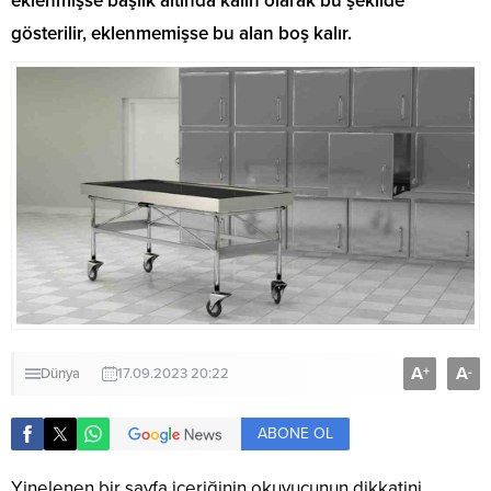
eklenmişse başlık altında kalın olarak bu şekilde
gösterilir, eklenmemişse bu alan boş kalır.
A
A
+
-
Dünya
17.09.2023 20:22
ABONE OL
Yinelenen bir sayfa içeriğinin okuyucunun dikkatini