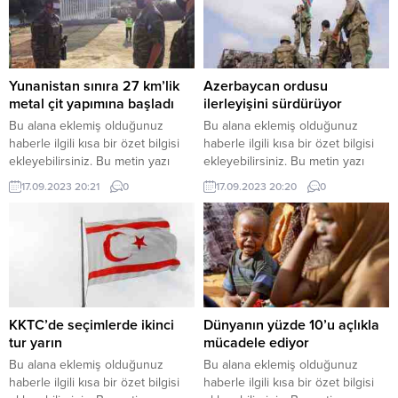
Yunanistan sınıra 27 km’lik
Azerbaycan ordusu
metal çit yapımına başladı
ilerleyişini sürdürüyor
Bu alana eklemiş olduğunuz
Bu alana eklemiş olduğunuz
haberle ilgili kısa bir özet bilgisi
haberle ilgili kısa bir özet bilgisi
ekleyebilirsiniz. Bu metin yazı
ekleyebilirsiniz. Bu metin yazı
düzenleme sayfasında “Özet”
düzenleme sayfasında “Özet”
17.09.2023 20:21
0
17.09.2023 20:20
0
bölümünden eklenebilir. Özet
bölümünden eklenebilir. Özet
eklenmişse başlık altında kalın
eklenmişse başlık altında kalın
olarak bu şekilde gösterilir,
olarak bu şekilde gösterilir,
eklenmemişse bu alan boş kalır.
eklenmemişse bu alan boş kalır.
KKTC’de seçimlerde ikinci
Dünyanın yüzde 10’u açlıkla
tur yarın
mücadele ediyor
Bu alana eklemiş olduğunuz
Bu alana eklemiş olduğunuz
haberle ilgili kısa bir özet bilgisi
haberle ilgili kısa bir özet bilgisi