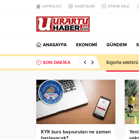
ASTROLOJİ
GAZETELER
SİTENE EKLE
ANASAYFA
EKONOMİ
GÜNDEM
S
SON DAKİKA
Sigorta sektörü
KYK burs başvuruları ne zaman
Yeni
başlayacak?
vak