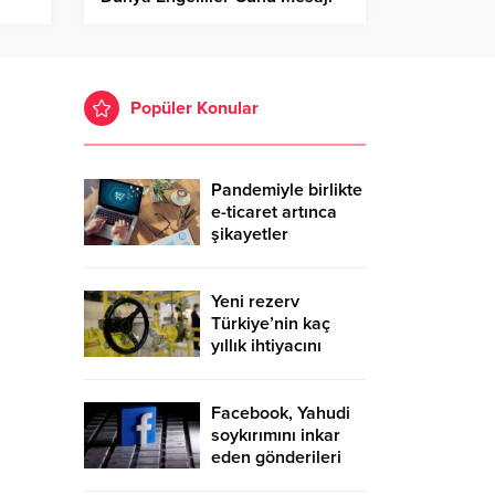
Popüler Konular
Pandemiyle birlikte
e-ticaret artınca
şikayetler
de katlandı
Yeni rezerv
Türkiye’nin kaç
yıllık ihtiyacını
karşılayacak?
Facebook, Yahudi
soykırımını inkar
eden gönderileri
yasaklıyor