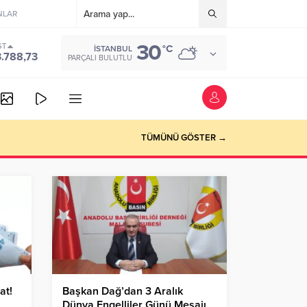
NLAR
30
ST
°C
İSTANBUL
3.788,73
PARÇALI BULUTLU
TÜMÜNÜ GÖSTER →
at!
Başkan Dağ’dan 3 Aralık
Dünya Engelliler Günü Mesajı