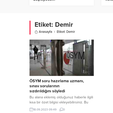
Etiket:
Demir
Anasayfa
Etiket: Demir
ÖSYM soru hazırlama uzmanı,
sınav sorularının
sızdırıldığını söyledi
Bu alana eklemiş olduğunuz haberle ilgili
kısa bir özet bilgisi ekleyebilirsiniz. Bu
metin yazı düzenleme sayfasında “Özet”
18.09.2023 09:49
0
bölümünden eklenebilir. Özet