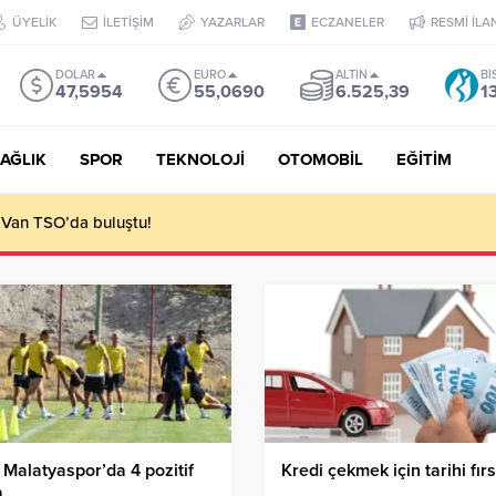
ÜYELİK
İLETİŞİM
YAZARLAR
ECZANELER
RESMİ İLA
DOLAR
EURO
ALTIN
BI
47,5954
55,0690
6.525,39
1
AĞLIK
SPOR
TEKNOLOJİ
OTOMOBİL
EĞİTİM
 Van TSO’da buluştu!
 Malatyaspor’da 4 pozitif
Kredi çekmek için tarihi fırs
a