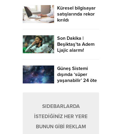
Küresel bilgisayar
satışlarında rekor
kırıldı
Son Dakika |
Beşiktaş’ta Adem
Ljajic alarmı!
Ocak’ta transfer…
Güneş Sistemi
dışında ‘süper
yaşanabilir’ 24 öte
gezegen keşfedildi
SIDEBARLARDA
İSTEDİĞİNİZ HER YERE
BUNUN GİBİ REKLAM