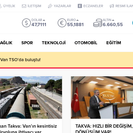
ÜYELİK
İLETİŞİM
YAZARLAR
ECZANELER
RESMİ İLA
DOLAR
EURO
ALTIN
47,7111
55,1881
6.660,55
AĞLIK
SPOR
TEKNOLOJİ
OTOMOBİL
EĞİTİM
 Van TSO’da buluştu!
an Takva: Van’ın kesintisiz
TAKVA: HIZLI BİR DEĞİŞİM,
ryoluna ihtiyacı var
DÖNÜŞÜM VAR!