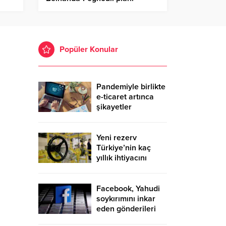
Popüler Konular
Pandemiyle birlikte
e-ticaret artınca
şikayetler
de katlandı
Yeni rezerv
Türkiye’nin kaç
yıllık ihtiyacını
karşılayacak?
Facebook, Yahudi
soykırımını inkar
eden gönderileri
yasaklıyor