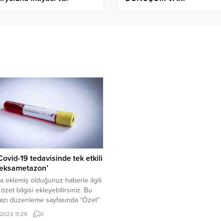
ovid-19 tedavisinde tek etkili
Deksametazon’
a eklemiş olduğunuz haberle ilgili
 özet bilgisi ekleyebilirsiniz. Bu
azı düzenleme sayfasında “Özet”
den eklenebilir. Özet
.2023 11:29
0
şse başlık altında kalın olarak bu