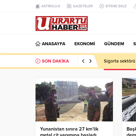
ASTROLOJİ
GAZETELER
SİTENE EKLE
ANASAYFA
EKONOMİ
GÜNDEM
S
SON DAKİKA
Sigorta sektörü
Yunanistan sınıra 27 km’lik
Başk
metal çit yapımına başladı
demi