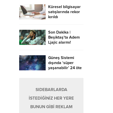
Küresel bilgisayar
satışlarında rekor
kırıldı
Son Dakika |
Beşiktaş’ta Adem
Ljajic alarmı!
Ocak’ta transfer…
Güneş Sistemi
dışında ‘süper
yaşanabilir’ 24 öte
gezegen keşfedildi
SIDEBARLARDA
İSTEDİĞİNİZ HER YERE
BUNUN GİBİ REKLAM