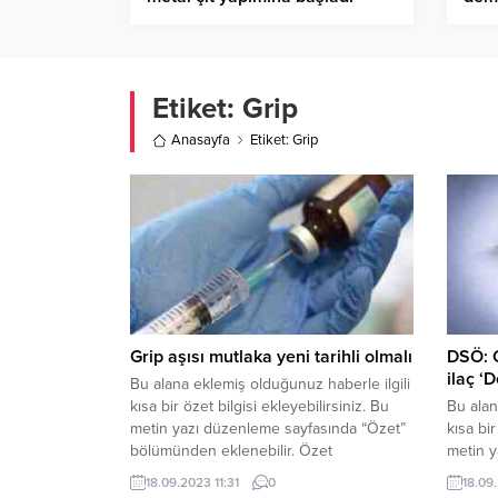
Etiket:
Grip
Anasayfa
Etiket: Grip
Grip aşısı mutlaka yeni tarihli olmalı
DSÖ: C
ilaç ‘
Bu alana eklemiş olduğunuz haberle ilgili
kısa bir özet bilgisi ekleyebilirsiniz. Bu
Bu alan
metin yazı düzenleme sayfasında “Özet”
kısa bir
bölümünden eklenebilir. Özet
metin y
eklenmişse başlık altında kalın olarak bu
bölümün
18.09.2023 11:31
0
18.09
şekilde gösterilir, eklenmemişse bu alan
eklenmi