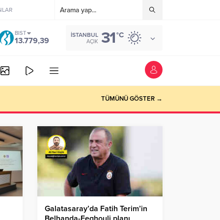
NLAR
31
BIST
°C
İSTANBUL
13.779,39
AÇIK
TÜMÜNÜ GÖSTER →
Galatasaray’da Fatih Terim’in
Belhanda-Feghouli planı