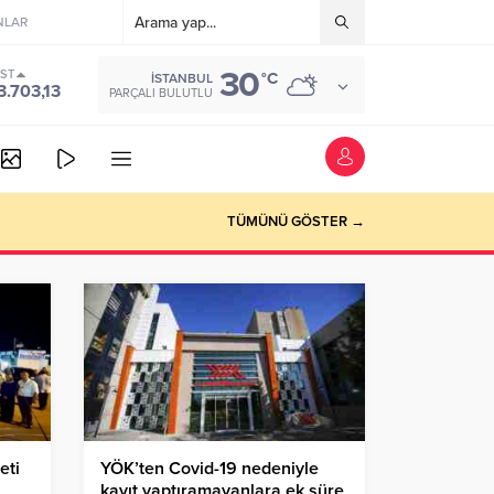
NLAR
30
IST
°C
İSTANBUL
3.703,13
PARÇALI BULUTLU
TÜMÜNÜ GÖSTER →
eti
YÖK’ten Covid-19 nedeniyle
kayıt yaptıramayanlara ek süre