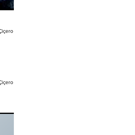
 Çiçero
 Çiçero