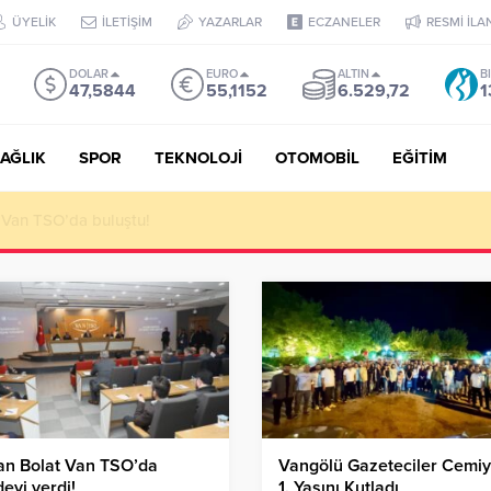
ÜYELİK
İLETİŞİM
YAZARLAR
ECZANELER
RESMİ İLA
DOLAR
EURO
ALTIN
B
47,5844
55,1152
6.529,72
1
AĞLIK
SPOR
TEKNOLOJİ
OTOMOBİL
EĞİTİM
 ediyoruz!
an Bolat Van TSO’da
Vangölü Gazeteciler Cemiy
eyi verdi!
1. Yaşını Kutladı