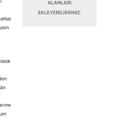
ı
ALANLARI
EKLEYEBİLİRSİNİZ.
nahtar
bazen
lasik
den
tır.
zerine
sum