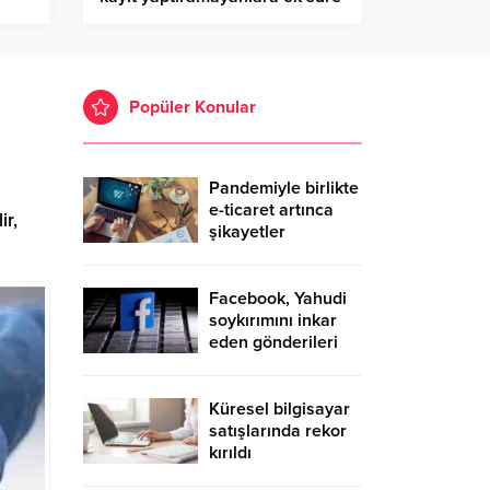
Popüler Konular
Pandemiyle birlikte
e-ticaret artınca
ir,
şikayetler
de katlandı
Facebook, Yahudi
soykırımını inkar
eden gönderileri
yasaklıyor
Küresel bilgisayar
satışlarında rekor
kırıldı