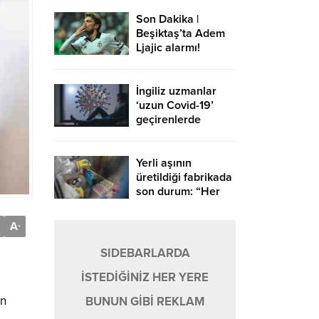
Son Dakika |
Beşiktaş’ta Adem
Ljajic alarmı!
Ocak’ta transfer…
İngiliz uzmanlar
‘uzun Covid-19’
geçirenlerde
ortaya çıkan 4 ana
sendroma dikkat
çekti
Yerli aşının
üretildiği fabrikada
son durum: “Her
şey yolunda
giderse Mayıs’ta
A
-
hazır”
SIDEBARLARDA
İSTEDİĞİNİZ HER YERE
ın
BUNUN GİBİ REKLAM