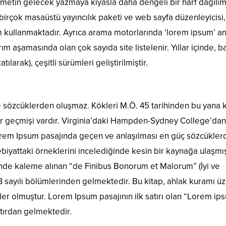
 metin gelecek yazmaya kıyasla daha dengeli bir harf dağılım
birçok masaüstü yayıncılık paketi ve web sayfa düzenleyicisi,
m kullanmaktadır. Ayrıca arama motorlarında ‘lorem ipsum’ a
ım aşamasında olan çok sayıda site listelenir. Yıllar içinde, 
ılarak), çeşitli sürümleri geliştirilmiştir.
e sözcüklerden oluşmaz. Kökleri M.Ö. 45 tarihinden bu yana k
bir geçmişi vardır. Virginia’daki Hampden-Sydney College’dan
Lorem Ipsum pasajında geçen ve anlaşılması en güç sözcükler
biyattaki örneklerini incelediğinde kesin bir kaynağa ulaşmış
inde kaleme alınan “de Finibus Bonorum et Malorum” (İyi ve
.33 sayılı bölümlerinden gelmektedir. Bu kitap, ahlak kuramı ü
r olmuştur. Lorem Ipsum pasajının ilk satırı olan “Lorem ip
atırdan gelmektedir.