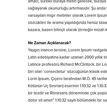
amacı, sürekli buraya metin gelecek, buraya
sağlayarak okunurluğu artırmasıdır. Şu anda 
varsayılan mıgır metinler olarak Lorem Ipsu
sözcükleri ile arama yapıldığında henüz tasar
kazara, bazen bilinçli olarak (örneğin mizah kat
Ne Zaman Açıklanacak?
Yaygın inancın tersine, Lorem Ipsum rastgel
Latin edebiyatına kadar uzanan 2000 yıllık 
Latince profesörü Richard McClintock, bir 
biri olan ‘consectetur’ sözcüğünün klasik ede
Lorm Ipsum, Çiçero tarafından M.Ö. 45 tarih
Kötünün Uç Sınırları) eserinin 1.10.32 ve 1.10
bir tezdir ve Rönesans döneminde çok popüle
dolor sit amet” 1.10.32 sayılı bölümdeki bir s