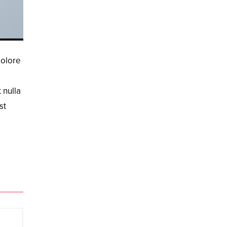
dolore
 nulla
st