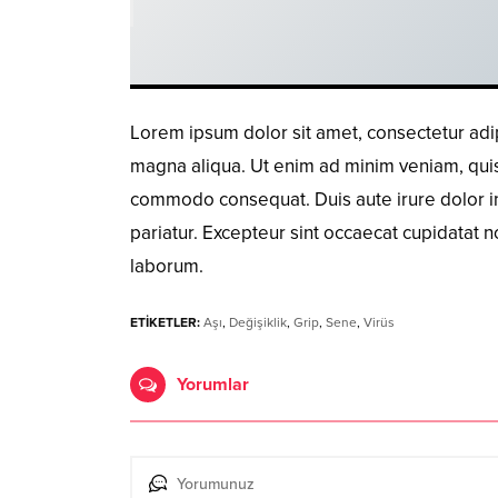
Lorem ipsum dolor sit amet, consectetur adip
magna aliqua. Ut enim ad minim veniam, quis n
commodo consequat. Duis aute irure dolor in 
pariatur. Excepteur sint occaecat cupidatat no
laborum.
ETİKETLER:
Aşı
,
Değişiklik
,
Grip
,
Sene
,
Virüs
Yorumlar