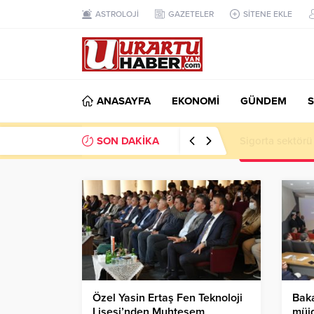
ASTROLOJİ
GAZETELER
SİTENE EKLE
ANASAYFA
EKONOMİ
GÜNDEM
S
SON DAKİKA
VAN TSO: Takip
Özel Yasin Ertaş Fen Teknoloji
Bak
Lisesi’nden Muhteşem
müjd