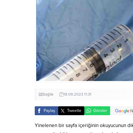
Sağlık
18.09.2023 11:31
Paylaş
Tweetle
Gönder
Yinelenen bir sayfa içeriğinin okuyucunun dik