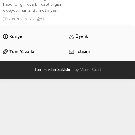
haberle ilgili kısa bir özet bilgisi
ekleyebilirsiniz. Bu metin yazı
düzenleme sayfasında “Özet”
17.09.2023 13:26
0
bölümünden eklenebilir. Özet
eklenmişse başlık altında kalın
olarak bu şekilde gösterilir,
Künye
Üyelik
eklenmemişse bu alan boş kalır.
Tüm Yazarlar
İletişim
Tüm Hakları Saklıdır. |
by Viane Craft