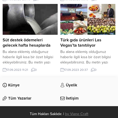
bölümünden eklenebilir. Özet
kontenjanı ayrıldı. İŞKUR/İUP
eklenmişse başlık altında kalın
Programı Kapsamında 3640 İşçi
olarak bu şekilde gösterilir,
Alınacak Van Milletvekili Kayhan
eklenmemişse bu alan boş kalır.
Türkmenoğlu, İŞKUR tarafından
yürütülen İşgücü Uyum Programı
(İUP) kapsamında Van’a 3 bin 640
kişilik istihdam kontenjanı tahsis
edildiğini açıkladı. Milletvekili
Süt destek ödemeleri
Türk gıda ürünleri Las
Türkmenoğlu...
gelecek hafta hesaplarda
Vegas’ta tanıtılıyor
Bu alana eklemiş olduğunuz
Bu alana eklemiş olduğunuz
haberle ilgili kısa bir özet bilgisi
haberle ilgili kısa bir özet bilgisi
ekleyebilirsiniz. Bu metin yazı
ekleyebilirsiniz. Bu metin yazı
düzenleme sayfasında “Özet”
düzenleme sayfasında “Özet”
17.09.2023 11:21
0
17.09.2023 20:37
0
bölümünden eklenebilir. Özet
bölümünden eklenebilir. Özet
eklenmişse başlık altında kalın
eklenmişse başlık altında kalın
olarak bu şekilde gösterilir,
olarak bu şekilde gösterilir,
Künye
Üyelik
eklenmemişse bu alan boş kalır.
eklenmemişse bu alan boş kalır.
Tüm Yazarlar
İletişim
Tüm Hakları Saklıdır. |
by Viane Craft