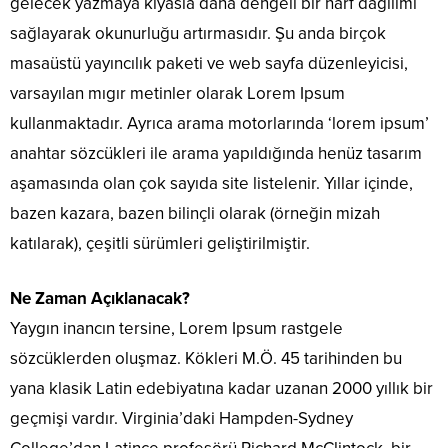
gelecek yazmaya kıyasla daha dengeli bir harf dağılımı
sağlayarak okunurluğu artırmasıdır. Şu anda birçok
masaüstü yayıncılık paketi ve web sayfa düzenleyicisi,
varsayılan mıgır metinler olarak Lorem Ipsum
kullanmaktadır. Ayrıca arama motorlarında ‘lorem ipsum’
anahtar sözcükleri ile arama yapıldığında henüz tasarım
aşamasında olan çok sayıda site listelenir. Yıllar içinde,
bazen kazara, bazen bilinçli olarak (örneğin mizah
katılarak), çeşitli sürümleri geliştirilmiştir.
Ne Zaman Açıklanacak?
Yaygın inancın tersine, Lorem Ipsum rastgele
sözcüklerden oluşmaz. Kökleri M.Ö. 45 tarihinden bu
yana klasik Latin edebiyatına kadar uzanan 2000 yıllık bir
geçmişi vardır. Virginia’daki Hampden-Sydney