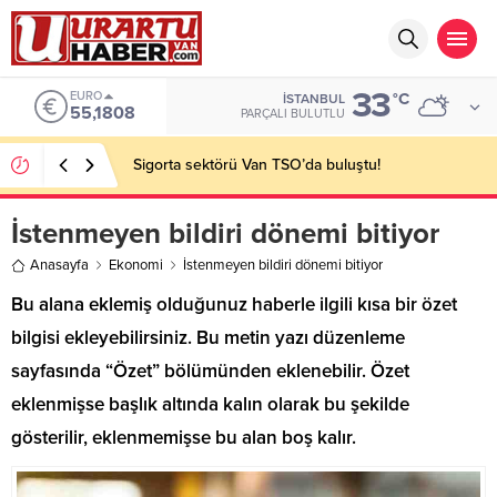
33
EURO
°C
İSTANBUL
55,1808
PARÇALI BULUTLU
Sigorta sektörü Van TSO’da buluştu!
İstenmeyen bildiri dönemi bitiyor
Anasayfa
Ekonomi
İstenmeyen bildiri dönemi bitiyor
Bu alana eklemiş olduğunuz haberle ilgili kısa bir özet
bilgisi ekleyebilirsiniz. Bu metin yazı düzenleme
sayfasında “Özet” bölümünden eklenebilir. Özet
eklenmişse başlık altında kalın olarak bu şekilde
gösterilir, eklenmemişse bu alan boş kalır.