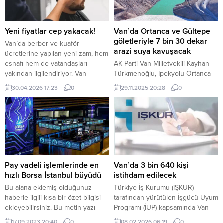
Yeni fiyatlar cep yakacak!
Van’da Ortanca ve Gültepe
göletleriyle 7 bin 30 dekar
Van’da berber ve kuaför
arazi suya kavuşacak
ücretlerine yapılan yeni zam, hem
esnafı hem de vatandaşları
AK Parti Van Milletvekili Kayhan
yakından ilgilendiriyor. Van
Türkmenoğlu, İpekyolu Ortanca
Berberler ve Kuaförler Odası
Göleti ve Özalp Gültepe
30.04.2026 17:23
0
29.11.2025 20:28
0
tarafından yapılan son
Göleti’nin su tutma törenine
düzenlemeyle birlikte kent
katıldı. 7.030 dekar tarım arazisini
genelinde hizmet fiyatları yüzde
sulayacak projelerle Van
18 oranında artırıldı. Oda
ekonomisine yıllık 45 milyon TL
Başkanı Barış Işık, artan
katkı sağlanacak. AK Parti Van
maliyetlere dikkat çekerek aslında
Milletvekili Kayhan Türkmenoğlu,
yüzde 40’a varan bir artışın
İpekyolu ilçesindeki Ortanca
kaçınılmaz olduğunu,...
Göleti ile Özalp ilçesindeki
Pay vadeli işlemlerinde en
Van’da 3 bin 640 kişi
Gültepe Göleti’nin su tutma
hızlı Borsa İstanbul büyüdü
istihdam edilecek
töreninde çiftçilerle...
Bu alana eklemiş olduğunuz
Türkiye İş Kurumu (İŞKUR)
haberle ilgili kısa bir özet bilgisi
tarafından yürütülen İşgücü Uyum
ekleyebilirsiniz. Bu metin yazı
Programı (İUP) kapsamında Van
düzenleme sayfasında “Özet”
için 3 bin 640 kişilik istihdam
17.09.2023 20:40
0
08.02.2026 06:19
0