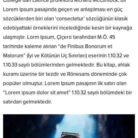
College’dan Latince profesörü Richard McClintock, bir
Lorem Ipsum pasajında geçen ve anlaşılması en güç
sözcüklerden biri olan ‘consectetur’ sözcüğünün klasik
edebiyattaki örneklerini incelediğinde kesin bir kaynağa
ulaşmıştır. Lorm Ipsum, Çiçero tarafından M.Ö. 45
tarihinde kaleme alınan “de Finibus Bonorum et
Malorum” (İyi ve Kötünün Uç Sınırları) eserinin 1.10.32 ve
1.10.33 sayılı bölümlerinden gelmektedir. Bu kitap, ahlak
kuramı üzerine bir tezdir ve Rönesans döneminde çok
popüler olmuştur. Lorem Ipsum pasajının ilk satırı olan
“Lorem ipsum dolor sit amet” 1.10.32 sayılı bölümdeki bir
satırdan gelmektedir.