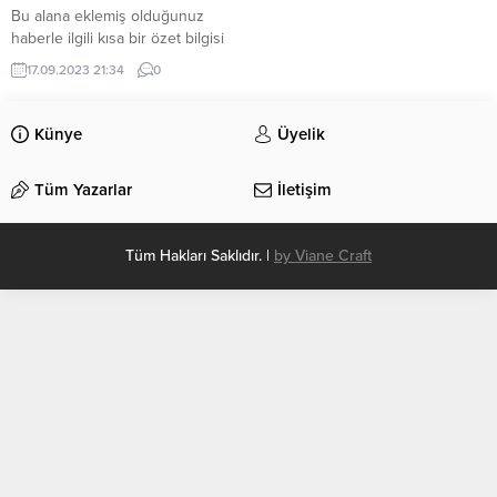
Bu alana eklemiş olduğunuz
haberle ilgili kısa bir özet bilgisi
ekleyebilirsiniz. Bu metin yazı
17.09.2023 21:34
0
düzenleme sayfasında “Özet”
bölümünden eklenebilir. Özet
eklenmişse başlık altında kalın
Künye
Üyelik
olarak bu şekilde gösterilir,
eklenmemişse bu alan boş kalır.
Tüm Yazarlar
İletişim
Tüm Hakları Saklıdır. |
by Viane Craft