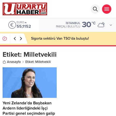
30
EURO
°C
İSTANBUL
55,1152
PARÇALI BULUTLU
Sigorta sektörü Van TSO’da buluştu!
Etiket:
Milletvekili
Anasayfa
Etiket: Milletvekili
Yeni Zelanda’da Başbakan
Ardern liderliğindeki İşçi
Partisi genel seçimden galip