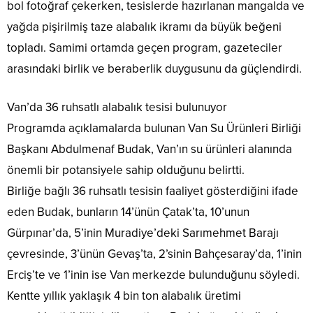
bol fotoğraf çekerken, tesislerde hazırlanan mangalda ve
yağda pişirilmiş taze alabalık ikramı da büyük beğeni
topladı. Samimi ortamda geçen program, gazeteciler
arasındaki birlik ve beraberlik duygusunu da güçlendirdi.
Van’da 36 ruhsatlı alabalık tesisi bulunuyor
Programda açıklamalarda bulunan Van Su Ürünleri Birliği
Başkanı Abdulmenaf Budak, Van’ın su ürünleri alanında
önemli bir potansiyele sahip olduğunu belirtti.
Birliğe bağlı 36 ruhsatlı tesisin faaliyet gösterdiğini ifade
eden Budak, bunların 14’ünün Çatak’ta, 10’unun
Gürpınar’da, 5’inin Muradiye’deki Sarımehmet Barajı
çevresinde, 3’ünün Gevaş’ta, 2’sinin Bahçesaray’da, 1’inin
Erciş’te ve 1’inin ise Van merkezde bulunduğunu söyledi.
Kentte yıllık yaklaşık 4 bin ton alabalık üretimi