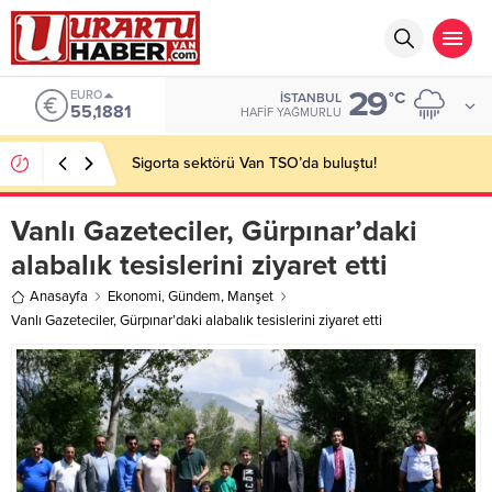
29
ALTIN
°C
İSTANBUL
6.660,55
HAFIF YAĞMURLU
Sigorta sektörü Van TSO’da buluştu!
Vanlı Gazeteciler, Gürpınar’daki
alabalık tesislerini ziyaret etti
Anasayfa
Ekonomi
,
Gündem
,
Manşet
Vanlı Gazeteciler, Gürpınar’daki alabalık tesislerini ziyaret etti