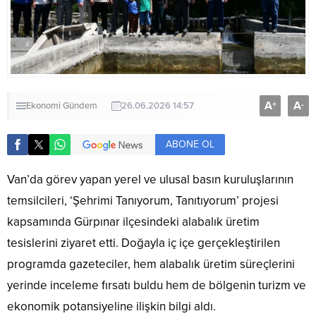
A
A
+
-
Ekonomi
Gündem
26.06.2026 14:57
ABONE OL
Van’da görev yapan yerel ve ulusal basın kuruluşlarının
temsilcileri, ‘Şehrimi Tanıyorum, Tanıtıyorum’ projesi
kapsamında Gürpınar ilçesindeki alabalık üretim
tesislerini ziyaret etti. Doğayla iç içe gerçekleştirilen
programda gazeteciler, hem alabalık üretim süreçlerini
yerinde inceleme fırsatı buldu hem de bölgenin turizm ve
ekonomik potansiyeline ilişkin bilgi aldı.