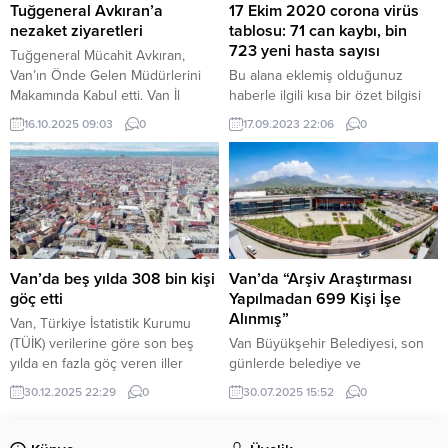
ifade etti. Nihat Öztürk
Tuğgeneral Avkıran’a
17 Ekim 2020 corona virüs
açıklamasında, Şanahan’ın daha
nezaket ziyaretleri
tablosu: 71 can kaybı, bin
önce belde belediyesi olduğunu,
723 yeni hasta sayısı
Tuğgeneral Mücahit Avkıran,
günümüzde ise...
Van’ın Önde Gelen Müdürlerini
Bu alana eklemiş olduğunuz
Makamında Kabul etti. Van İl
haberle ilgili kısa bir özet bilgisi
Jandarma Komutanı Tuğgeneral
ekleyebilirsiniz. Bu metin yazı
16.10.2025 09:03
0
17.09.2023 22:06
0
Mücahit Avkıran, kamu
düzenleme sayfasında “Özet”
kurumlarının yöneticilerini
bölümünden eklenebilir. Özet
makamında ağırlamayı sürdürüyor.
eklenmişse başlık altında kalın
Van İl Jandarma Komutanı
olarak bu şekilde gösterilir,
Tuğgeneral Mücahit Avkıran,
eklenmemişse bu alan boş kalır.
kentin çeşitli kurum yöneticilerini
makamında ağırlamaya devam
ediyor. Göreve başladığı günden
Van’da beş yılda 308 bin kişi
Van’da “Arşiv Araştırması
bu yana kurumlar arası iş birliğini
göç etti
Yapılmadan 699 Kişi İşe
güçlendirme yönünde önemli...
Alınmış”
Van, Türkiye İstatistik Kurumu
(TÜİK) verilerine göre son beş
Van Büyükşehir Belediyesi, son
yılda en fazla göç veren iller
günlerde belediye ve
arasında zirvede yer aldı. Beş yıl
iştiraklerinde yaşanan işten
30.12.2025 22:29
0
30.07.2025 15:52
0
boyunca toplam 308.866 kişi
çıkarmalarla ilgili kamuoyunda
Van’dan başka illere taşındı.
oluşan soru işaretlerine yönelik
Turizm, sanayi ve ticaret gibi
yazılı bir açıklama yayımladı. Van