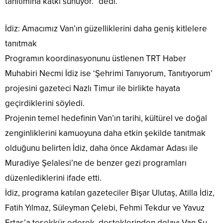
tanıtımına katkı sunuyor.” dedi.
İdiz: Amacımız Van’ın güzelliklerini daha geniş kitlelere
tanıtmak
Programın koordinasyonunu üstlenen TRT Haber
Muhabiri Necmi İdiz ise ‘Şehrimi Tanıyorum, Tanıtıyorum’
projesini gazeteci Nazlı Timur ile birlikte hayata
geçirdiklerini söyledi.
Projenin temel hedefinin Van’ın tarihi, kültürel ve doğal
zenginliklerini kamuoyuna daha etkin şekilde tanıtmak
olduğunu belirten İdiz, daha önce Akdamar Adası ile
Muradiye Şelalesi’ne de benzer gezi programları
düzenlediklerini ifade etti.
İdiz, programa katılan gazeteciler Bişar Ulutaş, Atilla İdiz,
Fatih Yılmaz, Süleyman Çelebi, Fehmi Tekdur ve Yavuz
Ertaş’a teşekkür ederek, desteklerinden dolayı Van Su