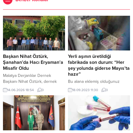
Başkan Nihat Öztürk,
Yerli aşının üretildiği
Şanahan’da Hacı Eryaman’a
fabrikada son durum: “Her
Misafir Oldu
şey yolunda giderse Mayıs’ta
hazır”
Malatya Derjanlılar Dernek
Başkanı Nihat Öztürk, dernek
Bu alana eklemiş olduğunuz
yöneticileri ile birlikte Şanahan
haberle ilgili kısa bir özet bilgisi
14.06.2026 18:54
0
18.09.2023 11:30
0
eski Belediye Başkanı Hacı
ekleyebilirsiniz. Bu metin yazı
Eryaman’ı ziyaret etti. Başkan
düzenleme sayfasında “Özet”
Öztürk, kendilerini misafir eden
bölümünden eklenebilir. Özet
Hacı Eryaman başta olmak üzere
eklenmişse başlık altında kalın
Eryaman ailesine
olarak bu şekilde gösterilir,
misafirperverliklerinden dolayı
eklenmemişse bu alan boş kalır.
tüm ekibi adına teşekkür ettiğini