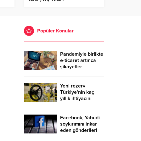
Hipertansiyonun nedenleri
nelerdir?
Popüler Konular
Pandemiyle birlikte
e-ticaret artınca
şikayetler
de katlandı
Yeni rezerv
Türkiye’nin kaç
yıllık ihtiyacını
karşılayacak?
Facebook, Yahudi
soykırımını inkar
eden gönderileri
yasaklıyor