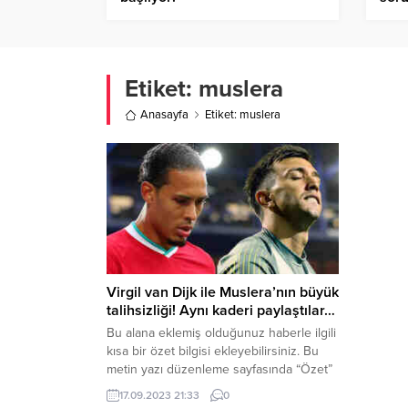
Etiket:
muslera
Anasayfa
Etiket: muslera
Virgil van Dijk ile Muslera’nın büyük
talihsizliği! Aynı kaderi paylaştılar…
Bu alana eklemiş olduğunuz haberle ilgili
kısa bir özet bilgisi ekleyebilirsiniz. Bu
metin yazı düzenleme sayfasında “Özet”
bölümünden eklenebilir. Özet
17.09.2023 21:33
0
eklenmişse başlık altında kalın olarak bu