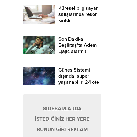
Küresel bilgisayar
satışlarında rekor
kırıldı
Son Dakika |
Beşiktaş’ta Adem
Ljajic alarmı!
Ocak’ta transfer…
Güneş Sistemi
dışında ‘süper
yaşanabilir’ 24 öte
gezegen keşfedildi
SIDEBARLARDA
İSTEDİĞİNİZ HER YERE
BUNUN GİBİ REKLAM