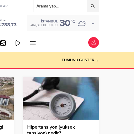
NLAR
30
ST
°C
İSTANBUL
3.788,73
PARÇALI BULUTLU
TÜMÜNÜ GÖSTER →
gi
Hipertansiyon (yüksek
tansiyon) nedir?