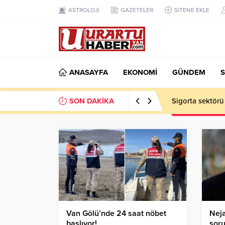
ASTROLOJİ
GAZETELER
SİTENE EKLE
ANASAYFA
EKONOMİ
GÜNDEM
S
SON DAKİKA
Sigorta sektörü
Van Gölü’nde 24 saat nöbet
Neja
başlıyor!
sor