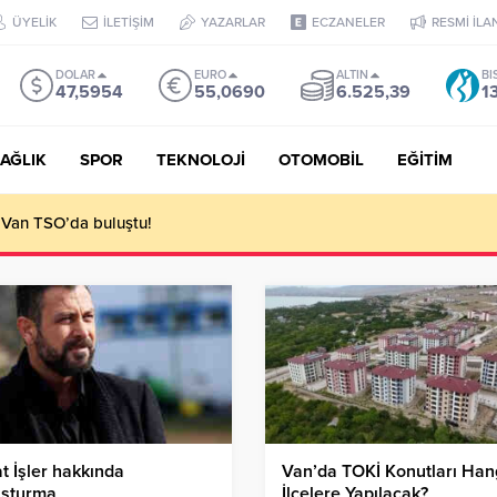
ÜYELİK
İLETİŞİM
YAZARLAR
ECZANELER
RESMİ İLA
DOLAR
EURO
ALTIN
BI
47,5954
55,0690
6.525,39
1
AĞLIK
SPOR
TEKNOLOJİ
OTOMOBİL
EĞİTİM
 Van TSO’da buluştu!
t İşler hakkında
Van’da TOKİ Konutları Han
uşturma
İlçelere Yapılacak?