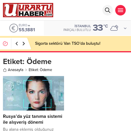
33
EURO
°C
İSTANBUL
55,1881
PARÇALI BULUTLU
Sigorta sektörü Van TSO’da buluştu!
Etiket:
Ödeme
Anasayfa
Etiket: Ödeme
Rusya’da yüz tanıma sistemi
ile alışveriş dönemi
Bu alana eklemiş olduğunuz