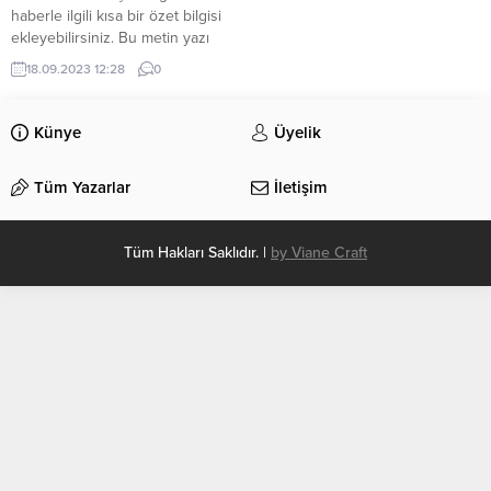
haberle ilgili kısa bir özet bilgisi
ekleyebilirsiniz. Bu metin yazı
düzenleme sayfasında “Özet”
18.09.2023 12:28
0
bölümünden eklenebilir. Özet
eklenmişse başlık altında kalın
olarak bu şekilde gösterilir,
Künye
Üyelik
eklenmemişse bu alan boş kalır.
Tüm Yazarlar
İletişim
Tüm Hakları Saklıdır. |
by Viane Craft