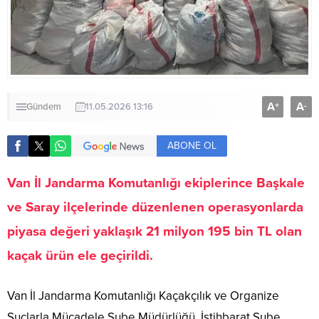
A
A
+
-
Gündem
11.05.2026 13:16
ABONE OL
Van İl Jandarma Komutanlığı ekiplerince Başkale
ve Saray ilçelerinde düzenlenen operasyonlarda
piyasa değeri yaklaşık 21 milyon 195 bin TL olan
kaçak ürün ele geçirildi.
Van İl Jandarma Komutanlığı Kaçakçılık ve Organize
Suçlarla Mücadele Şube Müdürlüğü, İstihbarat Şube