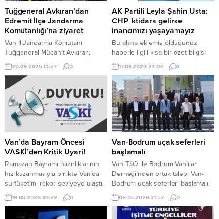
Tuğgeneral Avkıran’dan
AK Partili Leyla Şahin Usta:
Edremit İlçe Jandarma
CHP iktidara gelirse
Komutanlığı’na ziyaret
inancımızı yaşayamayız
Van İl Jandarma Komutanı
Bu alana eklemiş olduğunuz
Tuğgeneral Mücahit Avkıran,
haberle ilgili kısa bir özet bilgisi
Edremit İlçe Jandarma
ekleyebilirsiniz. Bu metin yazı
26.09.2025 13:27
0
17.09.2023 22:04
0
Komutanlığını ziyaret ederek
düzenleme sayfasında “Özet”
çalışmalar hakkında bilgi aldı,
bölümünden eklenebilir. Özet
personelle bir araya gelip
eklenmişse başlık altında kalın
başarılar diledi. Van İl Jandarma
olarak bu şekilde gösterilir,
Komutanı Tuğgeneral Mücahit
eklenmemişse bu alan boş kalır.
Avkıran, Edremit İlçe Jandarma
Komutanlığını ziyaret ederek
incelemelerde bulundu. Ziyarette,
Van’da Bayram Öncesi
Van-Bodrum uçak seferleri
ilçe jandarma personeli ile bir
VASKİ’den Kritik Uyari!
başlamalı
araya gelen Tuğgeneral Avkıran,
Ramazan Bayramı hazırlıklarının
Van TSO ile Bodrum Vanlılar
yürütülen çalışmalar...
hız kazanmasıyla birlikte Van’da
Derneği’nden ortak talep: Van-
su tüketimi rekor seviyeye ulaştı.
Bodrum uçak seferleri başlamalı.
VASKİ, depoların yetersiz
Bodrum Vanlılar Yardımlaşma ve
19.03.2026 09:22
0
08.05.2026 21:57
0
kalmaması ve yüksek kesimlerde
Dayanışma Derneği Başkanı İshak
kesinti yaşanmaması için
Kalkanlı, Yönetim Kurulu Üyeleri