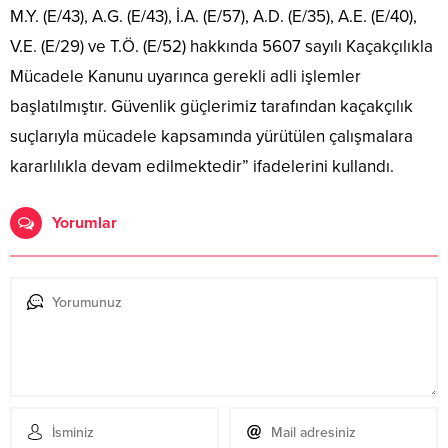
M.Y. (E/43), A.G. (E/43), İ.A. (E/57), A.D. (E/35), A.E. (E/40),
V.E. (E/29) ve T.Ö. (E/52) hakkında 5607 sayılı Kaçakçılıkla
Mücadele Kanunu uyarınca gerekli adli işlemler
başlatılmıştır. Güvenlik güçlerimiz tarafından kaçakçılık
suçlarıyla mücadele kapsamında yürütülen çalışmalara
kararlılıkla devam edilmektedir” ifadelerini kullandı.
Yorumlar