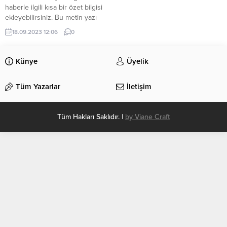
haberle ilgili kısa bir özet bilgisi
ekleyebilirsiniz. Bu metin yazı
düzenleme sayfasında “Özet”
18.09.2023 12:06
0
bölümünden eklenebilir. Özet
eklenmişse başlık altında kalın
olarak bu şekilde gösterilir,
Künye
Üyelik
eklenmemişse bu alan boş kalır.
Tüm Yazarlar
İletişim
Tüm Hakları Saklıdır. |
by Viane Craft