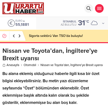
31
EURO
°C
İSTANBUL
55,1881
AZ BULUTLU
Sigorta sektörü Van TSO’da buluştu!
Nissan ve Toyota’dan, İngiltere’ye
Brexit uyarısı
Anasayfa
Otomobil
Nissan ve Toyota’dan, İngiltere’ye Brexit uyarısı
Bu alana eklemiş olduğunuz haberle ilgili kısa bir özet
bilgisi ekleyebilirsiniz. Bu metin yazı düzenleme
sayfasında “Özet” bölümünden eklenebilir. Özet
eklenmişse başlık altında kalın olarak bu şekilde
gösterilir, eklenmemişse bu alan boş kalır.