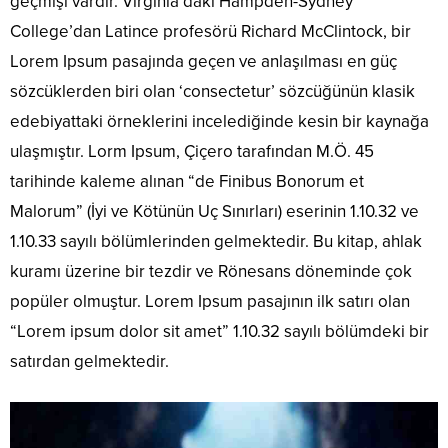
geçmişi vardır. Virginia’daki Hampden-Sydney
College’dan Latince profesörü Richard McClintock, bir
Lorem Ipsum pasajında geçen ve anlaşılması en güç
sözcüklerden biri olan ‘consectetur’ sözcüğünün klasik
edebiyattaki örneklerini incelediğinde kesin bir kaynağa
ulaşmıştır. Lorm Ipsum, Çiçero tarafından M.Ö. 45
tarihinde kaleme alınan “de Finibus Bonorum et
Malorum” (İyi ve Kötünün Uç Sınırları) eserinin 1.10.32 ve
1.10.33 sayılı bölümlerinden gelmektedir. Bu kitap, ahlak
kuramı üzerine bir tezdir ve Rönesans döneminde çok
popüler olmuştur. Lorem Ipsum pasajının ilk satırı olan
“Lorem ipsum dolor sit amet” 1.10.32 sayılı bölümdeki bir
satırdan gelmektedir.