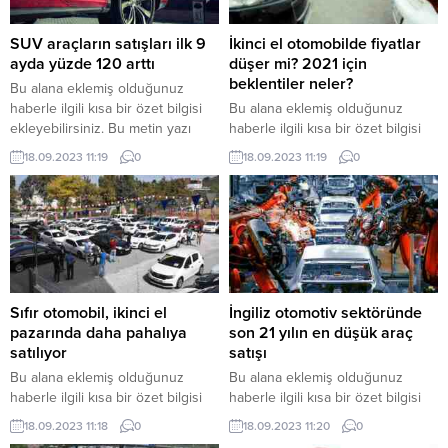
SUV araçların satışları ilk 9
İkinci el otomobilde fiyatlar
ayda yüzde 120 arttı
düşer mi? 2021 için
beklentiler neler?
Bu alana eklemiş olduğunuz
haberle ilgili kısa bir özet bilgisi
Bu alana eklemiş olduğunuz
ekleyebilirsiniz. Bu metin yazı
haberle ilgili kısa bir özet bilgisi
düzenleme sayfasında “Özet”
ekleyebilirsiniz. Bu metin yazı
18.09.2023 11:19
0
18.09.2023 11:19
0
bölümünden eklenebilir. Özet
düzenleme sayfasında “Özet”
eklenmişse başlık altında kalın
bölümünden eklenebilir. Özet
olarak bu şekilde gösterilir,
eklenmişse başlık altında kalın
eklenmemişse bu alan boş kalır.
olarak bu şekilde gösterilir,
eklenmemişse bu alan boş kalır.
Sıfır otomobil, ikinci el
İngiliz otomotiv sektöründe
pazarında daha pahalıya
son 21 yılın en düşük araç
satılıyor
satışı
Bu alana eklemiş olduğunuz
Bu alana eklemiş olduğunuz
haberle ilgili kısa bir özet bilgisi
haberle ilgili kısa bir özet bilgisi
ekleyebilirsiniz. Bu metin yazı
ekleyebilirsiniz. Bu metin yazı
18.09.2023 11:18
0
18.09.2023 11:20
0
düzenleme sayfasında “Özet”
düzenleme sayfasında “Özet”