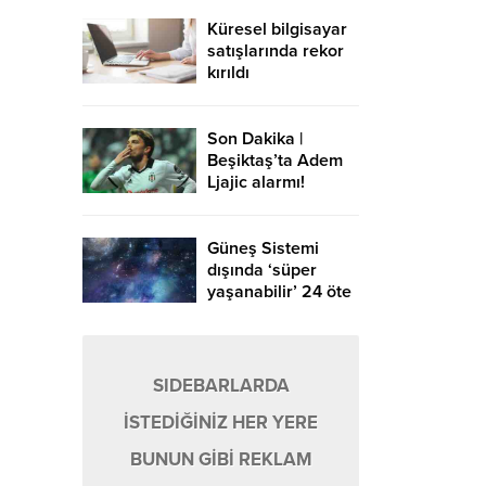
Küresel bilgisayar
satışlarında rekor
kırıldı
Son Dakika |
Beşiktaş’ta Adem
Ljajic alarmı!
Ocak’ta transfer…
Güneş Sistemi
dışında ‘süper
yaşanabilir’ 24 öte
gezegen keşfedildi
SIDEBARLARDA
İSTEDİĞİNİZ HER YERE
BUNUN GİBİ REKLAM