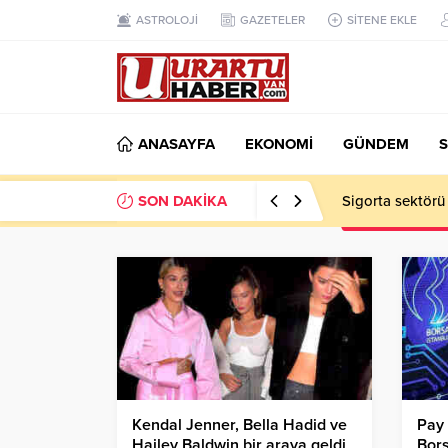
ASTROLOJİ
GAZETELER
SİTENE EKLE
ANASAYFA
EKONOMİ
GÜNDEM
S
SON DAKİKA
Sigorta sektörü
Kendal Jenner, Bella Hadid ve
Pay 
Hailey Baldwin bir araya geldi
Bors