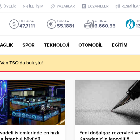
ÜYELİK
İLETİŞİM
YAZARLAR
ECZANELER
RESMİ İLA
DOLAR
EURO
ALTIN
BI
47,7111
55,1881
6.660,55
1
AĞLIK
SPOR
TEKNOLOJİ
OTOMOBİL
EĞİTİM
 Van TSO’da buluştu!
vadeli işlemlerinde en hızlı
Yeni doğalgaz rezervleri ve
a İstanbul büyüdü
Karadeniz’in jeopolitiği