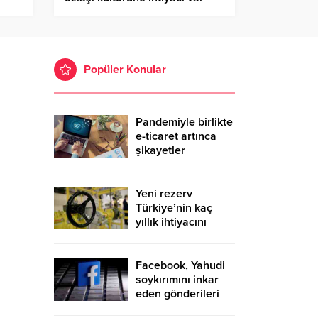
Popüler Konular
Pandemiyle birlikte
e-ticaret artınca
şikayetler
de katlandı
Yeni rezerv
Türkiye’nin kaç
yıllık ihtiyacını
karşılayacak?
Facebook, Yahudi
soykırımını inkar
eden gönderileri
yasaklıyor