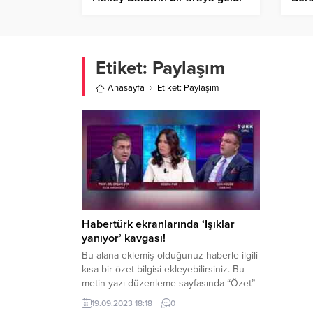
Etiket:
Paylaşım
Anasayfa
Etiket: Paylaşım
Habertürk ekranlarında ‘Işıklar
yanıyor’ kavgası!
Bu alana eklemiş olduğunuz haberle ilgili
kısa bir özet bilgisi ekleyebilirsiniz. Bu
metin yazı düzenleme sayfasında “Özet”
bölümünden eklenebilir. Özet
19.09.2023 18:18
0
eklenmişse başlık altında kalın olarak bu