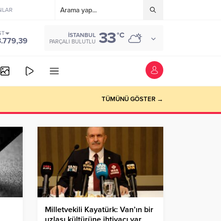
NLAR
33
ST
°C
İSTANBUL
3.779,39
PARÇALI BULUTLU
TÜMÜNÜ GÖSTER →
Milletvekili Kayatürk: Van’ın bir
uzlaşı kültürüne ihtiyacı var