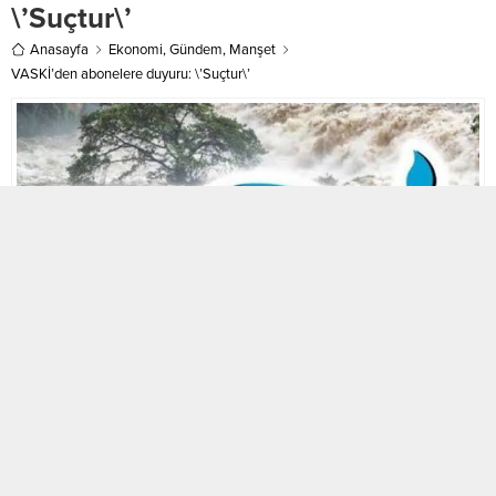
açıklanan verilere...
Van Expo Fuar ve Kongre
\’Suçtur\’
Merkezi’nde...
Anasayfa
Ekonomi
,
Gündem
,
Manşet
VASKİ’den abonelere duyuru: \’Suçtur\’
A
A
+
-
Ekonomi
Gündem
25.05.2026 11:26
ABONE OL