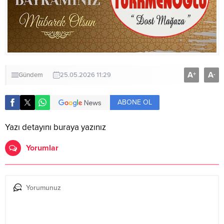
A
A
+
-
Gündem
25.05.2026 11:29
ABONE OL
Yazı detayını buraya yazınız
Yorumlar