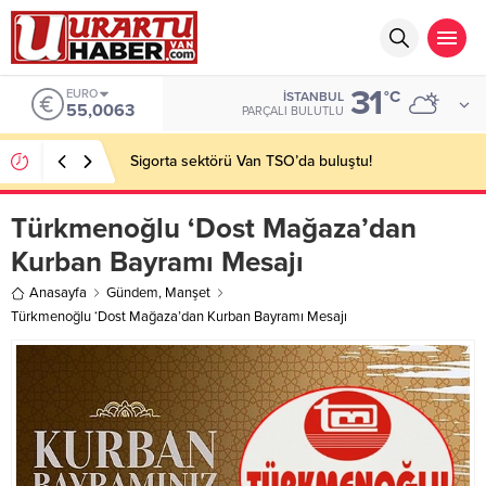
31
EURO
°C
İSTANBUL
55,0063
PARÇALI BULUTLU
Sigorta sektörü Van TSO’da buluştu!
Türkmenoğlu ‘Dost Mağaza’dan
Kurban Bayramı Mesajı
Anasayfa
Gündem
,
Manşet
Türkmenoğlu ‘Dost Mağaza’dan Kurban Bayramı Mesajı