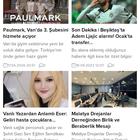
Paulmark, Van’da 3. Şubesini
Son Dakika | Beşiktaş’ta
hizmete açıyor
Adem Ljajic alarmı! Ocak’ta
transfer…
Van’da giyim sektörüne yeni bir
soluk daha geliyor. Türkiye’nin
Bu alana eklemiş olduğunuz
önde gelen hazır giyim
haberle ilgili kısa bir özet bilgisi
markalarından Paulmark,
ekleyebilirsiniz. Bu metin yazı
17.04.2026 20:51
0
18.09.2023 12:07
0
şehirdeki üçüncü şubesini
düzenleme sayfasında “Özet”
Pazartesi günü Sanat Sokağı’nda
bölümünden eklenebilir. Özet
açıyor. Modern tasarımları,
eklenmişse başlık altında kalın
geniş ürün yelpazesi ve uygun
olarak bu şekilde gösterilir,
fiyat politikasıyla dikkat çeken
eklenmemişse bu alan boş kalır.
marka, büyüme stratejisi
kapsamında yatırım hamlelerine
hız kesmeden devam ediyor. 1991
Vanlı Yazardan Anlamlı Eser:
Malatya Drejanlar
yılında Ankara’da “Kimlik”...
Geliri hasta çocuklara…
Derneğinden Birlik ve
Beraberlik Mesajı
Vanlı sağlık personeli, yazar ve
Şehit Gazi Sen Eğitim Sendikası
Malatya Drejanlar Derneği,