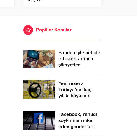
Popüler Konular
Pandemiyle birlikte
e-ticaret artınca
şikayetler
de katlandı
Yeni rezerv
Türkiye’nin kaç
yıllık ihtiyacını
karşılayacak?
Facebook, Yahudi
soykırımını inkar
eden gönderileri
yasaklıyor