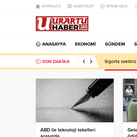
ASTROLOJİ
GAZETELER
SİTENE EKLE
ANASAYFA
EKONOMİ
GÜNDEM
S
SON DAKİKA
Sigorta sektörü
ABD ile teknoloji tekelleri
Gele
arasında
ödül