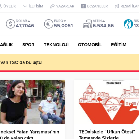
ÜYELİK
İLETİŞİM
YAZARLAR
ECZANELER
RESMİ İLA
DOLAR
EURO
ALTIN
BI
47,7046
55,0051
6.584,66
13
AĞLIK
SPOR
TEKNOLOJİ
OTOMOBİL
EĞİTİM
 Van TSO’da buluştu!
neksel Yalan Yarışması’nın
TEDxİskele “Ufkun Ötesi”
ü de yalan çıktı
Temasıyla Sizlerle