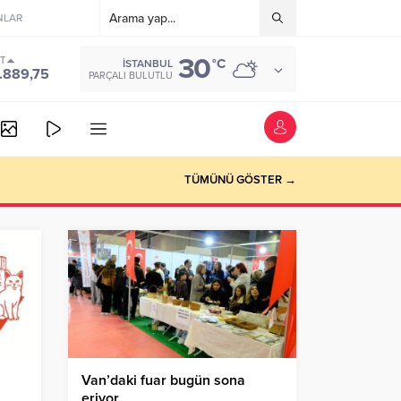
NLAR
30
ST
°C
İSTANBUL
.889,75
PARÇALI BULUTLU
TÜMÜNÜ GÖSTER →
Van’daki fuar bugün sona
eriyor