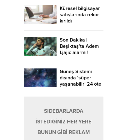
Küresel bilgisayar
satışlarında rekor
kırıldı
Son Dakika |
Beşiktaş’ta Adem
Ljajic alarmı!
Ocak’ta transfer…
Güneş Sistemi
dışında ‘süper
yaşanabilir’ 24 öte
gezegen keşfedildi
SIDEBARLARDA
İSTEDİĞİNİZ HER YERE
BUNUN GİBİ REKLAM