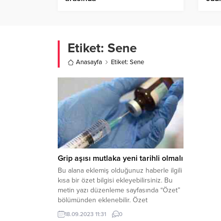
Etiket:
Sene
Anasayfa
Etiket: Sene
Grip aşısı mutlaka yeni tarihli olmalı
Bu alana eklemiş olduğunuz haberle ilgili
kısa bir özet bilgisi ekleyebilirsiniz. Bu
metin yazı düzenleme sayfasında “Özet”
bölümünden eklenebilir. Özet
eklenmişse başlık altında kalın olarak bu
18.09.2023 11:31
0
şekilde gösterilir, eklenmemişse bu alan